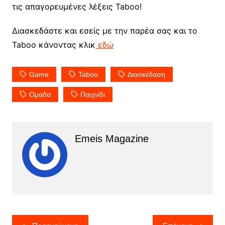
τις απαγορευμένες λέξεις Taboo!
Διασκεδάστε και εσείς με την παρέα σας και το
Taboo κάνοντας κλικ
εδώ
Game
Taboo
Διασκέδαση
Ομαδα
Παιχνίδι
Emeis Magazine
Πλοήγηση