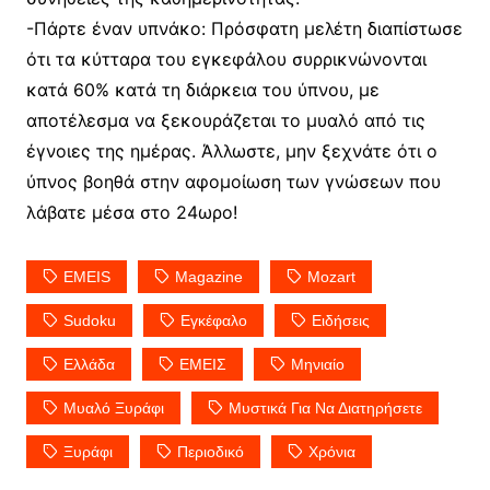
-Πάρτε έναν υπνάκο: Πρόσφατη μελέτη διαπίστωσε
ότι τα κύτταρα του εγκεφάλου συρρικνώνονται
κατά 60% κατά τη διάρκεια του ύπνου, με
αποτέλεσμα να ξεκουράζεται το μυαλό από τις
έγνοιες της ημέρας. Άλλωστε, μην ξεχνάτε ότι ο
ύπνος βοηθά στην αφομοίωση των γνώσεων που
λάβατε μέσα στο 24ωρο!
EMEIS
Magazine
Mozart
Sudoku
Εγκέφαλο
Ειδήσεις
Ελλάδα
ΕΜΕΙΣ
Μηνιαίο
Μυαλό Ξυράφι
Μυστικά Για Να Διατηρήσετε
Ξυράφι
Περιοδικό
Χρόνια