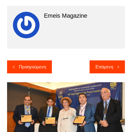
Emeis Magazine
Πλοήγηση
Προηγούμενη
Επόμενη
άρθρων