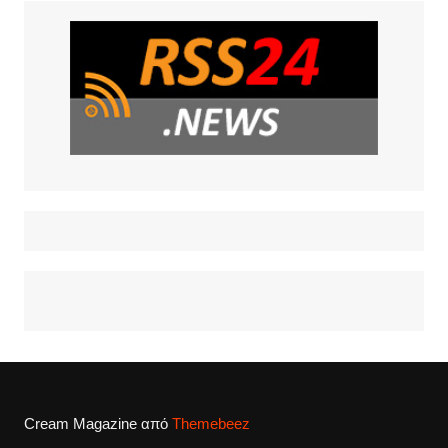
Cream Magazine από
Themebeez