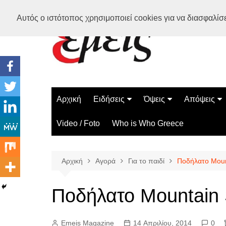
Μετάβαση
Αυτός ο ιστότοπος χρησιμοποιεί cookies για να διασφαλίσει
σε
περιεχόμενο
Αρχική
Ειδήσεις
Όψεις
Απόψεις
Ελλάδα
Διάστημα
Γνώμες
Video / Foto
Who is Who Greece
Διεθνή
Επιστήμη
Αρθρογραφ
Τεχνολογία
Αρχική
Αγορά
Για το παιδί
Ποδήλατο Moun
Παράδοξα
Περίεργα
Ποδήλατο Mountain
Emeis Magazine
14 Απριλίου, 2014
0