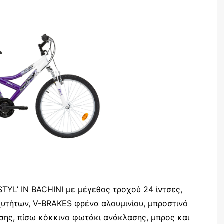
TYL’ IN BACHINI με μέγεθος τροχού 24 ίντσες,
αχυτήτων, V-BRAKES φρένα αλουμινίου, μπροστινό
σης, πίσω κόκκινο φωτάκι ανάκλασης, μπρος και