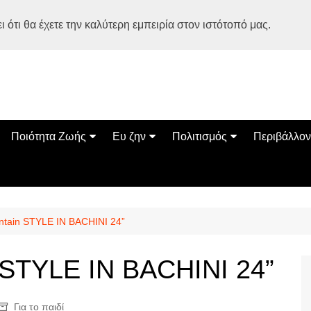
 ότι θα έχετε την καλύτερη εμπειρία στον ιστότοπό μας.
Ποιότητα Ζωής
Ευ ζην
Πολιτισμός
Περιβάλλον
Διατροφή
Ψυχολογία
Βιβλία
Φύση
ία
Ασκηση
Αυτοβελτίωση
Εκδηλώσεις
Οικολογία
Εναλλακτικές Θεραπείες
Παιδί
Σινεμά
Ο Κόσμος 
tain STYLE IN BACHINI 24”
Υγεία
Οικογένεια
Τέχνες
Σχέσεις
Αρχιτεκτονική
 STYLE IN BACHINI 24”
Bonsai Stories
Βόλτα στην Ελλάδα
Για το παιδί