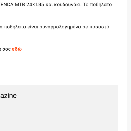
KENDA MTB 24×1.95 και κουδουνάκι. Το ποδήλατο
.
τα ποδήλατα είναι συναρμολογημένα σε ποσοστό
α σας
εδώ
azine