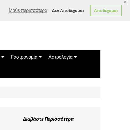
✕
Μάθε περισσότερα
Δεν Αποδέχομαι
Αποδέχομαι
Γαστρονομία
Αστρολογία
Γεύσεις
Ζώδια
Συνταγές
Κινέζικο Ωροσκόπιο
των Ζώων
Μαντεία
Πλανητικά / Αστρολογικά
Διαβάστε Περισσότερα