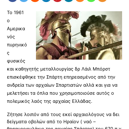
Το 1961
ο
Αμερικα
νός
πυρηνικό
ς
φυσικός
και καθηγητής μεταλλουργίας δρ Λάιλ Μπόρστ
επισκέφθηκε την Σπάρτη επηρεασμένος από την
ανδρεία των αρχαίων Σπαρτιατών αλλά και για να
μελετήσει τα όπλα που χρησιμοποιούσε αυτός ο
πολεμικός λαός της αρχαίας Ελλάδας.
Ζήτησε λοιπόν από τους εκεί αρχαιολόγους να δει
δείγματα οβολών από το Ηραίον ( ναό –
θησαυροφυλάκιο της αρχαίας Σπάρτης) του 670 π.χ