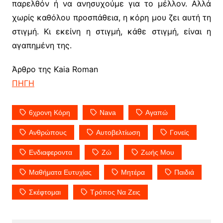
παρελθόν ή να ανησυχούμε για το μέλλον. Αλλά
χωρίς καθόλου προσπάθεια, η κόρη μου ζει αυτή τη
στιγμή. Κι εκείνη η στιγμή, κάθε στιγμή, είναι η
αγαπημένη της.
Άρθρο της Kaia Roman
ΠΗΓΗ
6χρονη Κόρη
Nava
Αγαπώ
Ανθρώπους
Αυτοβελτίωση
Γονείς
Ενδιαφεροντα
Ζώ
Ζωής Μου
Μαθήματα Ευτυχίας
Μητέρα
Παιδιά
Σκέφτομαι
Τρόπος Να Ζεις