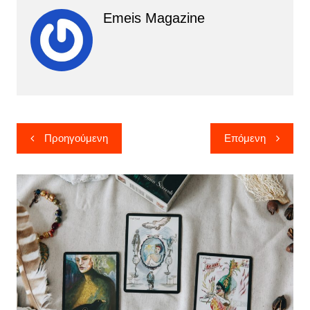
Emeis Magazine
Πλοήγηση
Προηγούμενη
Επόμενη
άρθρων