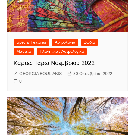
Special Features
Αστρολογία
Ζώδια
Μαντεία
Πλανητικά / Αστρολογικά
Κάρτες Ταρώ Νοεμβρίου 2022
GEORGIA BOULIAKIS
30 Οκτωβρίου, 2022
0