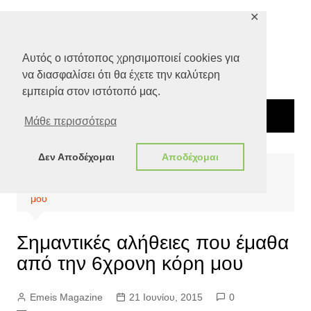
Μετάβαση
✕
σε
περιεχόμενο
Αυτός ο ιστότοπος χρησιμοποιεί cookies για
να διασφαλίσει ότι θα έχετε την καλύτερη
εμπειρία στον ιστότοπό μας.
Μάθε περισσότερα
Δεν Αποδέχομαι
Αποδέχομαι
Αρχική
Special Features
Σημαντικές αλήθειες που έμαθα από την 6χρονη κόρη
μου
Σημαντικές αλήθειες που έμαθα
από την 6χρονη κόρη μου
Emeis Magazine
21 Ιουνίου, 2015
0