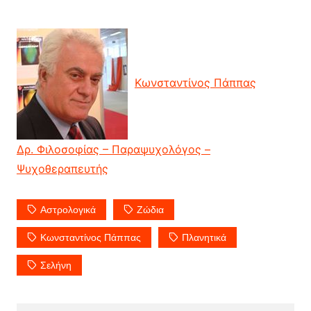
Κωνσταντίνος Πάππας
Δρ. Φιλοσοφίας – Παραψυχολόγος –
Ψυχοθεραπευτής
Αστρολογικά
Ζώδια
Κωνσταντίνος Πάππας
Πλανητικά
Σελήνη