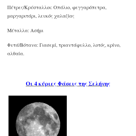
Πέτρες/Κρύσταλλοι: Οπάλιο, φεγγαρόπετρα,
μαργαριτάρι, λευκός χαλαζίας
Μέταλλα: Ασήμι
Φυτά/Βότανα: Γιασεμί, τριαντάφυλλο, λοτός, κρίνο,
αλθαία.
Οι 4 κύριες Φάσεις της Σελήνης