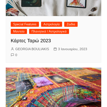
Special Features
Αστρολογία
Ζώδια
Μαντεία
Πλανητικά / Αστρολογικά
Κάρτες Ταρώ 2023
GEORGIA BOULIAKIS
3 Ιανουαρίου, 2023
0