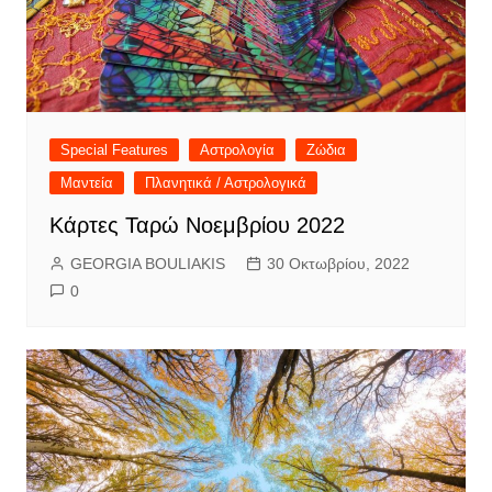
Special Features
Αστρολογία
Ζώδια
Μαντεία
Πλανητικά / Αστρολογικά
Κάρτες Ταρώ Νοεμβρίου 2022
GEORGIA BOULIAKIS
30 Οκτωβρίου, 2022
0