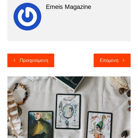
Emeis Magazine
Πλοήγηση
Προηγούμενη
Επόμενη
άρθρων