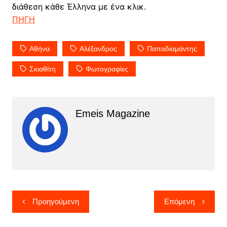
διάθεση κάθε Έλληνα με ένα κλικ.
ΠΗΓΗ
Αθήνα
Αλέξανδρος
Παπαδιαμάντης
Σκιαθίτη
Φωτογραφίες
Emeis Magazine
Πλοήγηση
Προηγούμενη
Επόμενη
άρθρων