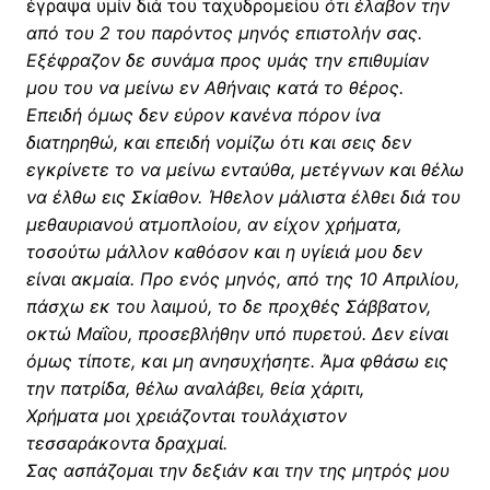
έγραψα υμίν διά του ταχυδρομείου
ότι έλαβον την
από του 2 του παρόντος μηνός επιστολήν σας.
Εξέφραζον δε συνάμα προς υμάς την επιθυμίαν
μου του να μείνω εν Αθήναις κατά το θέρος.
Επειδή όμως δεν εύρον κανένα πόρον ίνα
διατηρηθώ, και επειδή νομίζω ότι και σεις δεν
εγκρίνετε το να μείνω ενταύθα, μετέγνων και θέλω
να έλθω εις Σκίαθον. Ήθελον μάλιστα έλθει διά του
μεθαυριανού ατμοπλοίου, αν είχον χρήματα,
τοσούτω μάλλον καθόσον και η υγίειά μου δεν
είναι ακμαία. Προ ενός μηνός, από της 10 Απριλίου,
πάσχω εκ του λαιμού, το δε προχθές Σάββατον,
οκτώ Μαΐου, προσεβλήθην υπό πυρετού. Δεν είναι
όμως τίποτε, και μη ανησυχήσητε. Άμα φθάσω εις
την πατρίδα, θέλω αναλάβει, θεία χάριτι,
Χρήματα μοι χρειάζονται τουλάχιστον
τεσσαράκοντα δραχμαί.
Σας ασπάζομαι την δεξιάν και την της μητρός μου