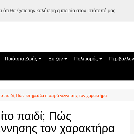
 ότι θα έχετε την καλύτερη εμπειρία στον ιστότοπό μας.
Ποιότητα Ζωής
Ευ ζην
Πολιτισμός
Περιβάλλον
Διατροφή
Ψυχολογία
Βιβλία
Φύση
ία
Ασκηση
Αυτοβελτίωση
Εκδηλώσεις
Οικολογία
Εναλλακτικές Θεραπείες
Παιδί
Σινεμά
Ο Κόσμος 
το παιδί; Πώς επηρεάζει η σειρά γέννησης τον χαρακτήρα
Υγεία
Οικογένεια
Τέχνες
Σχέσεις
Αρχιτεκτονική
ίτο παιδί; Πώς
Bonsai Stories
γέννησης τον χαρακτήρα
Βόλτα στην Ελλάδα