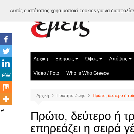
Μετάβαση
Αυτός ο ιστότοπος χρησιμοποιεί cookies για να διασφαλίσει
σε
περιεχόμενο
Αρχική
Ειδήσεις
Όψεις
Απόψεις
Ελλάδα
Διάστημα
Γνώμες
Video / Foto
Who is Who Greece
Διεθνή
Επιστήμη
Αρθρογραφ
Τεχνολογία
Αρχική
Ποιότητα Ζωής
Πρώτο, δεύτερο ή τρί
Παράδοξα
Περίεργα
Πρώτο, δεύτερο ή τρ
επηρεάζει η σειρά 