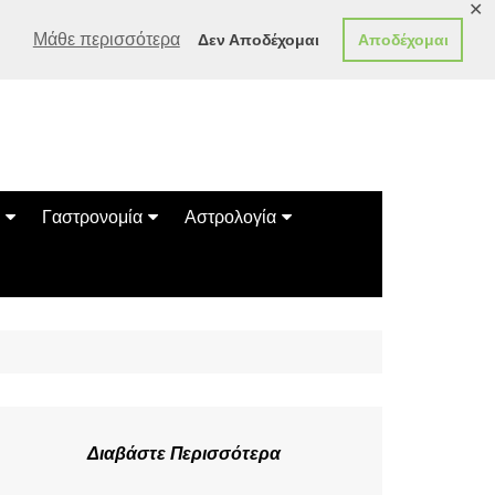
✕
Μάθε περισσότερα
Δεν Αποδέχομαι
Αποδέχομαι
Γαστρονομία
Αστρολογία
Γεύσεις
Ζώδια
Συνταγές
Κινέζικο Ωροσκόπιο
των Ζώων
Μαντεία
Πλανητικά / Αστρολογικά
Διαβάστε Περισσότερα