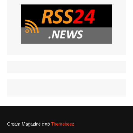
Cream Magazine από
Themebeez