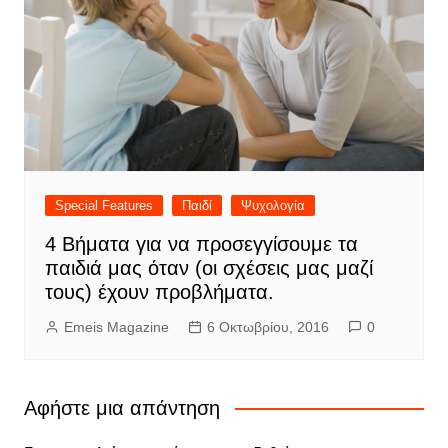
Special Features
Παιδί
Ψυχολογία
4 Βήματα για να προσεγγίσουμε τα
παιδιά μας όταν (οι σχέσεις μας μαζί
τους) έχουν προβλήματα.
Emeis Magazine
6 Οκτωβρίου, 2016
0
Αφήστε μια απάντηση