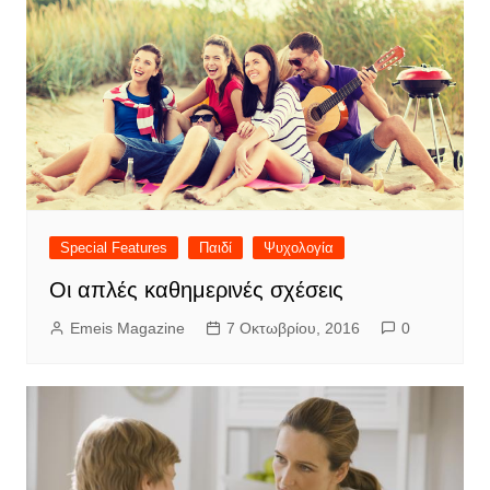
Special Features
Παιδί
Ψυχολογία
Οι απλές καθημερινές σχέσεις
Emeis Magazine
7 Οκτωβρίου, 2016
0