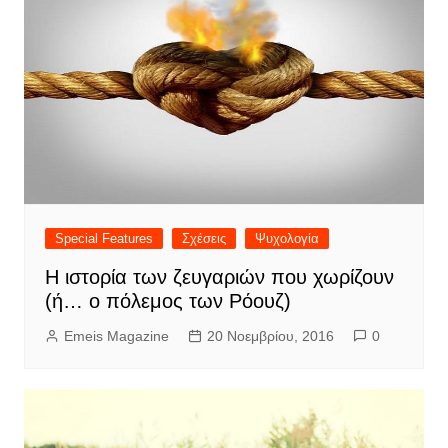
Special Features
Σχέσεις
Ψυχολογία
Η ιστορία των ζευγαριών που χωρίζουν
(ή… ο πόλεμος των Ρόουζ)
Emeis Magazine
20 Νοεμβρίου, 2016
0