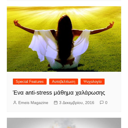
Special Features
Αυτοβελτίωση
Ψυχολογία
Ένα anti-stress μάθημα χαλάρωσης
Emeis Magazine
3 Δεκεμβρίου, 2016
0