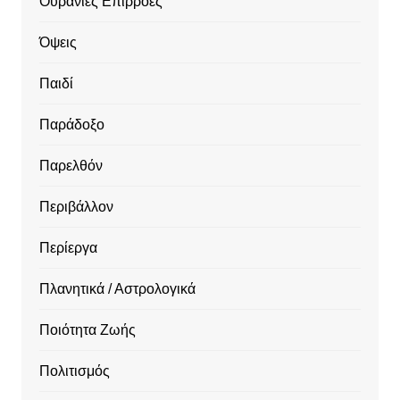
Ουράνιες Επιρροές
Όψεις
Παιδί
Παράδοξο
Παρελθόν
Περιβάλλον
Περίεργα
Πλανητικά / Αστρολογικά
Ποιότητα Ζωής
Πολιτισμός