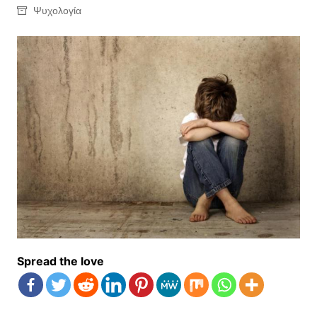
Ψυχολογία
Spread the love