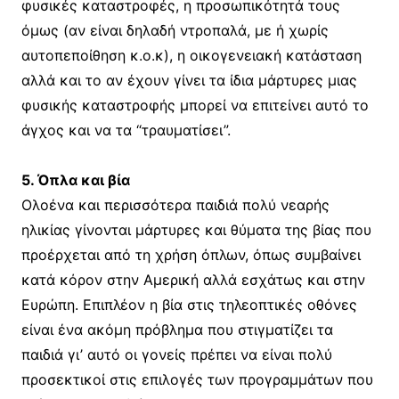
φυσικές καταστροφές, η προσωπικότητά τους
όμως (αν είναι δηλαδή ντροπαλά, με ή χωρίς
αυτοπεποίθηση κ.ο.κ), η οικογενειακή κατάσταση
αλλά και το αν έχουν γίνει τα ίδια μάρτυρες μιας
φυσικής καταστροφής μπορεί να επιτείνει αυτό το
άγχος και να τα “τραυματίσει”.
5. Όπλα και βία
Ολοένα και περισσότερα παιδιά πολύ νεαρής
ηλικίας γίνονται μάρτυρες και θύματα της βίας που
προέρχεται από τη χρήση όπλων, όπως συμβαίνει
κατά κόρον στην Αμερική αλλά εσχάτως και στην
Ευρώπη. Επιπλέον η βία στις τηλεοπτικές οθόνες
είναι ένα ακόμη πρόβλημα που στιγματίζει τα
παιδιά γι’ αυτό οι γονείς πρέπει να είναι πολύ
προσεκτικοί στις επιλογές των προγραμμάτων που