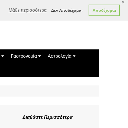
✕
Μάθε περισσότερα
Δεν Αποδέχομαι
Αποδέχομαι
Γαστρονομία
Αστρολογία
Γεύσεις
Ζώδια
Συνταγές
Κινέζικο Ωροσκόπιο
των Ζώων
Μαντεία
Πλανητικά / Αστρολογικά
Διαβάστε Περισσότερα