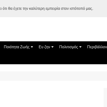
 ότι θα έχετε την καλύτερη εμπειρία στον ιστότοπό μας.
Ποιότητα Ζωής
Ευ ζην
Πολιτισμός
Περιβάλλον
Διατροφή
Ψυχολογία
Βιβλία
Φύση
ία
Ασκηση
Αυτοβελτίωση
Εκδηλώσεις
Οικολογία
Εναλλακτικές Θεραπείες
Παιδί
Σινεμά
Ο Κόσμος 
Υγεία
Οικογένεια
Τέχνες
Σχέσεις
Αρχιτεκτονική
Bonsai Stories
Βόλτα στην Ελλάδα