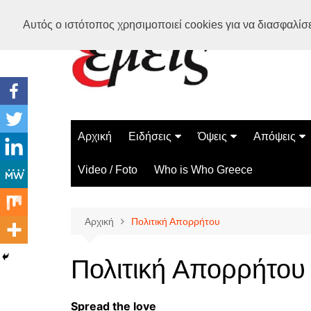
Μετάβαση
Αυτός ο ιστότοπος χρησιμοποιεί cookies για να διασφαλίσει
σε
περιεχόμενο
Αρχική
Ειδήσεις
Όψεις
Απόψεις
Ελλάδα
Διάστημα
Γνώμες
Video / Foto
Who is Who Greece
Διεθνή
Επιστήμη
Αρθρογραφ
Τεχνολογία
Αρχική
Πολιτική Απορρήτου
Παράδοξα
Περίεργα
Πολιτική Απορρήτου
Spread the love