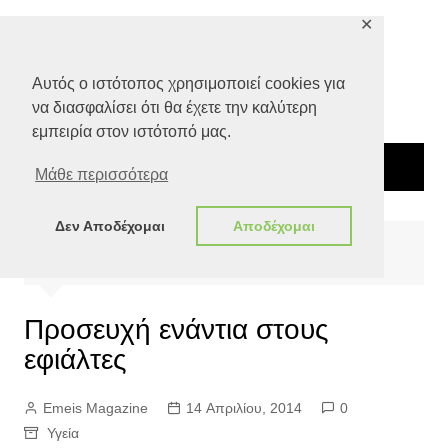
Μετάβαση
✕
σε
περιεχόμενο
Αυτός ο ιστότοπος χρησιμοποιεί cookies για
να διασφαλίσει ότι θα έχετε την καλύτερη
εμπειρία στον ιστότοπό μας.
Μάθε περισσότερα
Δεν Αποδέχομαι
Αποδέχομαι
Αρχική
Ποιότητα Ζωής
Υγεία
Προσευχή ενάντια στους εφιάλτες
Προσευχή ενάντια στους
εφιάλτες
Emeis Magazine
14 Απριλίου, 2014
0
Υγεία