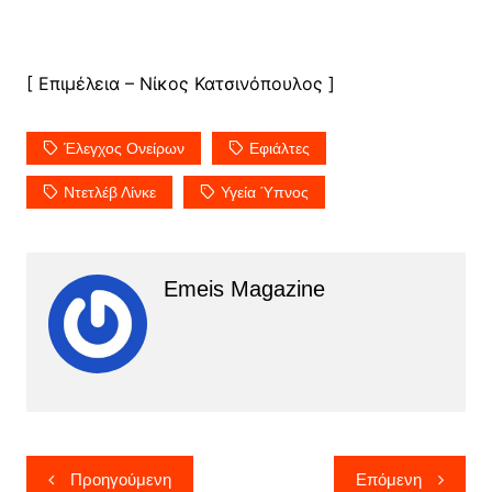
[ Επιμέλεια – Νίκος Κατσινόπουλος ]
Έλεγχος Ονείρων
Εφιάλτες
Ντετλέβ Λίνκε
Υγεία Ύπνος
Emeis Magazine
Πλοήγηση
Προηγούμενη
Επόμενη