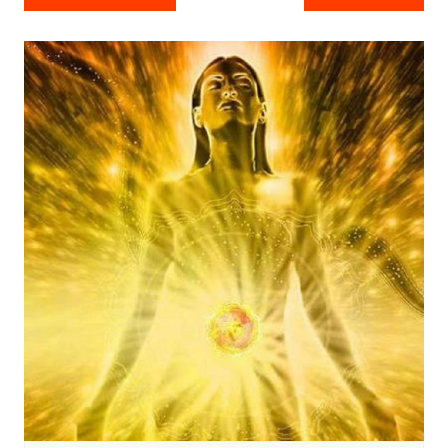
άρθρων