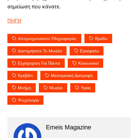
σημείωση που κάνατε.
ΠΗΓΗ
Απομνημονεύετε Πληροφορίες
Βράδυ
Διατηρήσετε Το Μυαλό
Εγκέφαλο
Εγρήγορση Για Πάντα
Κοινωνικοί
Κρεβάτι
Μεσογειακή Διατροφή
Μνήμη
Μυαλό
Υγεία
Ψυχολογία
Emeis Magazine