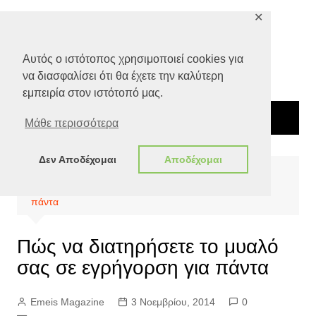
Μετάβαση
✕
σε
περιεχόμενο
Αυτός ο ιστότοπος χρησιμοποιεί cookies για
να διασφαλίσει ότι θα έχετε την καλύτερη
εμπειρία στον ιστότοπό μας.
Μάθε περισσότερα
Δεν Αποδέχομαι
Αποδέχομαι
Αρχική
Ποιότητα Ζωής
Υγεία
Πώς να διατηρήσετε το μυαλό σας σε εγρήγορση για
πάντα
Πώς να διατηρήσετε το μυαλό
σας σε εγρήγορση για πάντα
Emeis Magazine
3 Νοεμβρίου, 2014
0