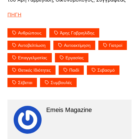
ΠΗΓΗ
Ανθρώπους
Άρης Γαβριηλίδης
Αυτοβελτίωση
Αυτοεκτίμηση
Γιατροί
Επαγγελματίας
Εργασίας
Θετικές Ιδιότητες
Παιδί
Σεβασμό
Σέβεται
Συμβουλές
Emeis Magazine