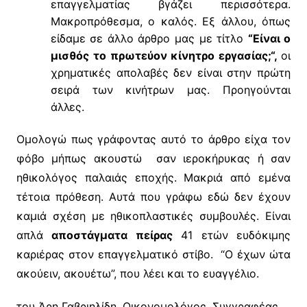
επαγγελματίας βγάζει περισσότερα.
Μακροπρόθεσμα, ο καλός. Εξ άλλου, όπως
είδαμε σε άλλο άρθρο μας με τίτλο
“
Είναι ο
μισθός το πρωτεύον κίνητρο εργασίας;
“,
οι
χρηματικές απολαβές δεν είναι στην πρώτη
σειρά των κινήτρων μας. Προηγούνται
άλλες.
Ομολογώ πως γράφοντας αυτό το άρθρο είχα τον
φόβο μήπως ακουστώ σαν ιεροκήρυκας ή σαν
ηθικολόγος παλαιάς εποχής. Μακριά από εμένα
τέτοια πρόθεση. Αυτά που γράφω εδώ δεν έχουν
καμιά σχέση με ηθικοπλαστικές συμβουλές. Είναι
απλά
αποστάγματα πείρας
41 ετών ευδόκιμης
καριέρας στον επαγγελματικό στίβο. “Ο έχων ώτα
ακούειν, ακουέτω”, που λέει και το ευαγγέλιο.
του Άρη Γαβριηλίδη, Οικονομολόγος, Συγγραφέας