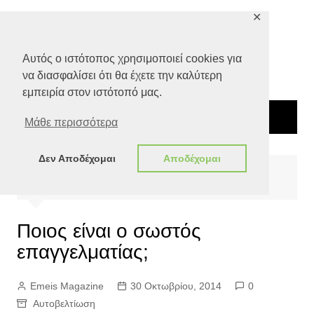
Μετάβαση
✕
σε
περιεχόμενο
Αυτός ο ιστότοπος χρησιμοποιεί cookies για
να διασφαλίσει ότι θα έχετε την καλύτερη
εμπειρία στον ιστότοπό μας.
Μάθε περισσότερα
Δεν Αποδέχομαι
Αποδέχομαι
Αρχική
Ευ ζην
Αυτοβελτίωση
Ποιος είναι ο σωστός επαγγελματίας;
Ποιος είναι ο σωστός
επαγγελματίας;
Emeis Magazine
30 Οκτωβρίου, 2014
0
Αυτοβελτίωση