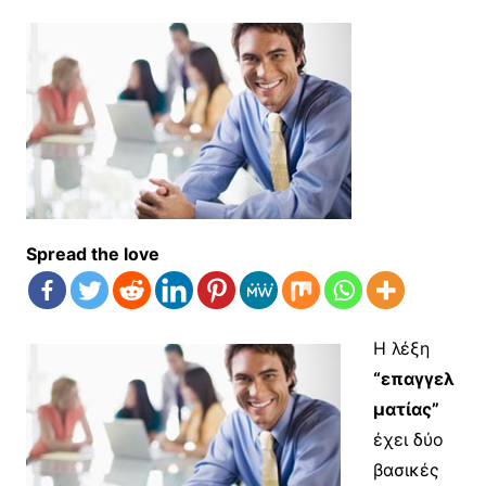
Spread the love
Η λέξη
“επαγγελ
ματίας”
έχει δύο
βασικές