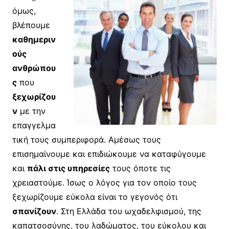
όμως,
βλέπουμε
καθημεριν
ούς
ανθρώπου
ς
που
ξεχωρίζου
ν
με την
επαγγελμα
τική τους συμπεριφορά. Αμέσως τους
επισημαίνουμε και επιδιώκουμε να καταφύγουμε
και
πάλι στις υπηρεσίες
τους όποτε τις
χρειαστούμε. Ίσως ο λόγος για τον οποίο τους
ξεχωρίζουμε εύκολα είναι το γεγονός ότι
σπανίζουν
. Στη Ελλάδα του ωχαδελφισμού, της
καπατσοσύνης, του λαδώματος, του εύκολου και