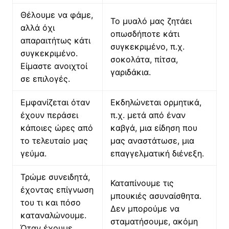
Θέλουμε να φάμε,
Το μυαλό μας ζητάει
αλλά όχι
οπωσδήποτε κάτι
απαραιτήτως κάτι
συγκεκριμένο, π.χ.
συγκεκριμένο.
σοκολάτα, πίτσα,
Είμαστε ανοιχτοί
γαριδάκια.
σε επιλογές.
Εμφανίζεται όταν
Εκδηλώνεται ορμητικά,
έχουν περάσει
π.χ. μετά από έναν
κάποιες ώρες από
καβγά, μια είδηση που
το τελευταίο μας
μας αναστάτωσε, μια
γεύμα.
επαγγελματική διένεξη.
Τρώμε συνειδητά,
Καταπίνουμε τις
έχοντας επίγνωση
μπουκιές ασυναίσθητα.
του τι και πόσο
Δεν μπορούμε να
καταναλώνουμε.
σταματήσουμε, ακόμη
Όταν έχουμε