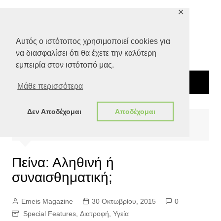
Μετάβαση
✕
σε
περιεχόμενο
Αυτός ο ιστότοπος χρησιμοποιεί cookies για
να διασφαλίσει ότι θα έχετε την καλύτερη
εμπειρία στον ιστότοπό μας.
Μάθε περισσότερα
Δεν Αποδέχομαι
Αποδέχομαι
Αρχική
Special Features
Πείνα: Αληθινή ή συναισθηματική;
Πείνα: Αληθινή ή
συναισθηματική;
Emeis Magazine
30 Οκτωβρίου, 2015
0
Special Features
,
Διατροφή
,
Υγεία