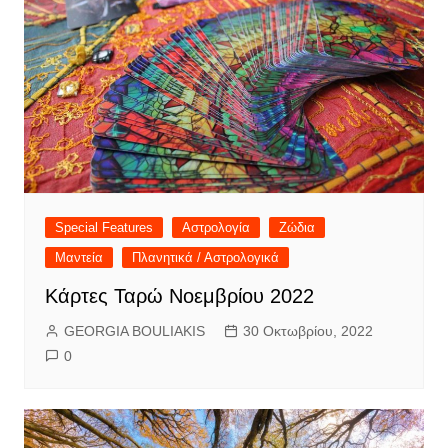
Special Features
Αστρολογία
Ζώδια
Μαντεία
Πλανητικά / Αστρολογικά
Κάρτες Ταρώ Νοεμβρίου 2022
GEORGIA BOULIAKIS
30 Οκτωβρίου, 2022
0