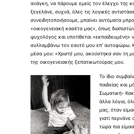
ανάγκη, να πάρουμε εμείς τον έλεγχο της κ
ξεγελάνε, συχνά, όλες τις λογικές αντιστάσ
συνειδητοποιήσουμε, μπαίνει αυτόματα μπροσ
«οικογενειακή κασέτα μας», όπως διαπιστών
ψυχολόγος και υποτίθεται «εκπαιδευμένη» 
συλλαμβάνω τον εαυτό μου επ’ αυτοφώρω. Κι
μέσα μου:
«Χριστέ μου, ακούστηκα σαν τη μ
της οικογενειακής ξεπατικωτούρας μου.
Το ίδιο συμβαί
παιδείας και μ
Σωματική– Κακ
άλλα λόγια, ό
μας, όταν είμα
γιατί περνάνε
τώρα πια είμασ