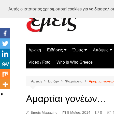
Μετάβαση
Αυτός ο ιστότοπος χρησιμοποιεί cookies για να διασφαλίσει
σε
περιεχόμενο
Αρχική
Ειδήσεις
Όψεις
Απόψεις
Ελλάδα
Διάστημα
Γνώμες
Video / Foto
Who is Who Greece
Διεθνή
Επιστήμη
Αρθρογραφ
Τεχνολογία
Αρχική
Ευ ζην
Ψυχολογία
Αμαρτίαι γονέ
Παράδοξα
Περίεργα
Αμαρτίαι γονέων…
Emeis Magazine
8 Μαΐου, 2014
0