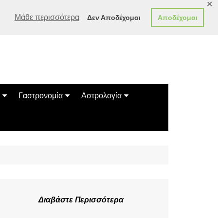
✕
Μάθε περισσότερα
Δεν Αποδέχομαι
Αποδέχομαι
Γαστρονομία
Αστρολογία
Γεύσεις
Ζώδια
Συνταγές
Κινέζικο Ωροσκόπιο
των Ζώων
Μαντεία
Πλανητικά / Αστρολογικά
Διαβάστε Περισσότερα