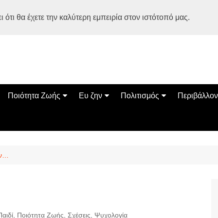
 ότι θα έχετε την καλύτερη εμπειρία στον ιστότοπό μας.
Ποιότητα Ζωής
Ευ ζην
Πολιτισμός
Περιβάλλον
Διατροφή
Ψυχολογία
Βιβλία
Φύση
ία
Ασκηση
Αυτοβελτίωση
Εκδηλώσεις
Οικολογία
Εναλλακτικές Θεραπείες
Παιδί
Σινεμά
Ο Κόσμος 
ων…
Υγεία
Οικογένεια
Τέχνες
Σχέσεις
Αρχιτεκτονική
Bonsai Stories
Βόλτα στην Ελλάδα
Παιδί
,
Ποιότητα Ζωής
,
Σχέσεις
,
Ψυχολογία