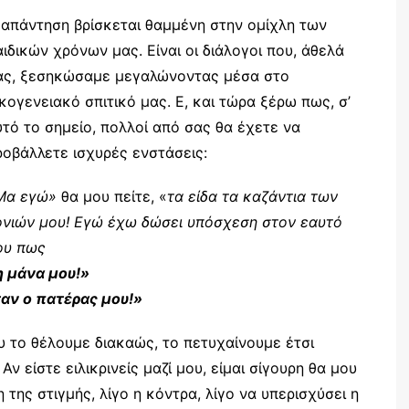
 απάντηση βρίσκεται θαμμένη στην ομίχλη των
αιδικών χρόνων μας. Είναι οι διάλογοι που, άθελά
ας, ξεσηκώσαμε μεγαλώνοντας μέσα στο
κογενειακό σπιτικό μας. Ε, και τώρα ξέρω πως, σ’
υτό το σημείο, πολλοί από σας θα έχετε να
ροβάλλετε ισχυρές ενστάσεις:
Μα εγώ»
θα μου πείτε, «
τα είδα τα καζάντια των
ονιών μου! Εγώ έχω δώσει υπόσχεση στον εαυτό
ου πως
η μάνα μου!»
αν ο πατέρας μου!»
ου το θέλουμε διακαώς, το πετυχαίνουμε έτσι
ν είστε ειλικρινείς μαζί μου, είμαι σίγουρη θα μου
της στιγμής, λίγο η κόντρα, λίγο να υπερισχύσει η