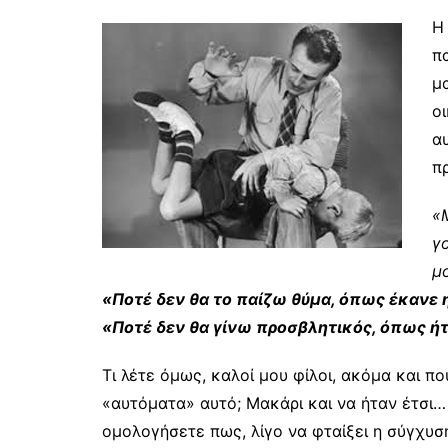
Η
π
μ
οι
α
π
«
γ
μ
«Ποτέ δεν θα το παίζω θύμα, όπως έκανε 
«Ποτέ δεν θα γίνω προσβλητικός, όπως ήτ
Τι λέτε όμως, καλοί μου φίλοι, ακόμα και π
«αυτόματα» αυτό; Μακάρι και να ήταν έτσι… Α
ομολογήσετε πως, λίγο να φταίξει η σύγχυση 