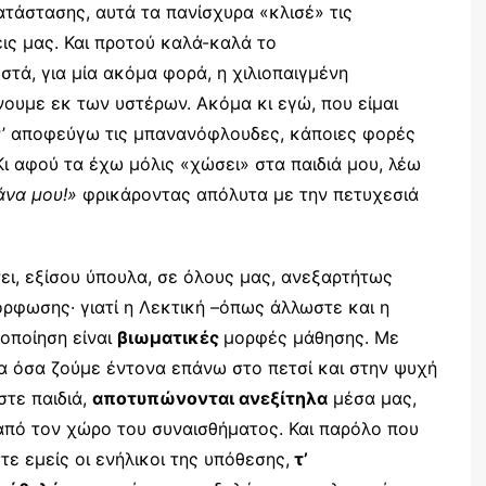
ατάστασης, αυτά τα πανίσχυρα «κλισέ» τις
εις μας. Και προτού καλά-καλά το
τά, για μία ακόμα φορά, η χιλιοπαιγμένη
ουμε εκ των υστέρων. Ακόμα κι εγώ, που είμαι
ν’ αποφεύγω τις μπανανόφλουδες, κάποιες φορές
 αφού τα έχω μόλις «χώσει» στα παιδιά μου, λέω
άνα μου!»
φρικάροντας απόλυτα με την πετυχεσιά
νει, εξίσου ύπουλα, σε όλους μας, ανεξαρτήτως
όρφωσης· γιατί η Λεκτική –όπως άλλωστε και η
οποίηση είναι
βιωματικές
μορφές μάθησης. Με
λα όσα ζούμε έντονα επάνω στο πετσί και στην ψυχή
στε παιδιά,
αποτυπώνονται ανεξίτηλα
μέσα μας,
 από τον χώρο του συναισθήματος. Και παρόλο που
τε εμείς οι ενήλικοι της υπόθεσης,
τ’