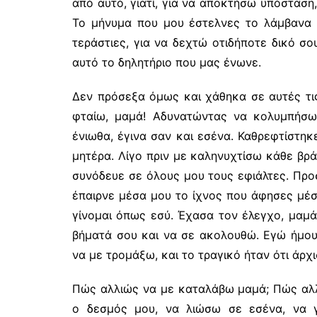
από αυτό, γιατί, για να αποκτήσω υπόσταση
Το μήνυμα που μου έστελνες το λάμβανα 
τεράστιες, για να δεχτώ οτιδήποτε δικό σ
αυτό το δηλητήριο που μας ένωνε.
Δεν πρόσεξα όμως και χάθηκα σε αυτές τι
φταίω, μαμά! Αδυνατώντας να κολυμπήσω
ένιωθα, έγινα σαν και εσένα. Καθρεφτίστη
μητέρα. Λίγο πριν με καληνυχτίσω κάθε βρά
συνόδευε σε όλους μου τους εφιάλτες. Προσ
έπαιρνε μέσα μου το ίχνος που άφησες μέ
γίνομαι όπως εσύ. Έχασα τον έλεγχο, μαμά
βήματά σου και να σε ακολουθώ. Εγώ ήμουν
να με τρομάξω, και το τραγικό ήταν ότι άρχ
Πώς αλλιώς να με καταλάβω μαμά; Πώς αλλ
ο δεσμός μου, να λιώσω σε εσένα, να 