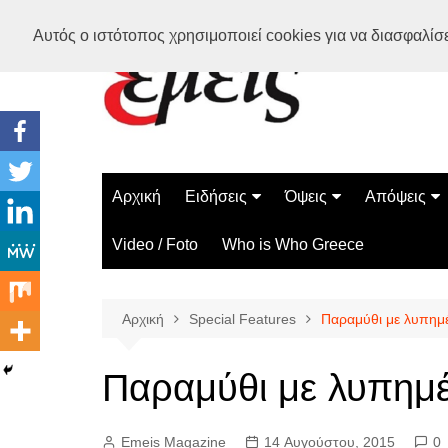
Μετάβαση
Αυτός ο ιστότοπος χρησιμοποιεί cookies για να διασφαλίσει
σε
περιεχόμενο
Αρχική
Ειδήσεις
Όψεις
Απόψεις
Ελλάδα
Διάστημα
Γνώμες
Video / Foto
Who is Who Greece
Διεθνή
Επιστήμη
Αρθρογραφ
Τεχνολογία
Αρχική
Special Features
Παραμύθι με λυπημ
Παράδοξα
Περίεργα
Παραμύθι με λυπημ
Emeis Magazine
14 Αυγούστου, 2015
0