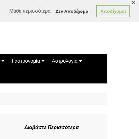
✕
Μάθε περισσότερα
Δεν Αποδέχομαι
Αποδέχομαι
Γαστρονομία
Αστρολογία
Γεύσεις
Ζώδια
Συνταγές
Κινέζικο Ωροσκόπιο
των Ζώων
Μαντεία
Πλανητικά / Αστρολογικά
Διαβάστε Περισσότερα