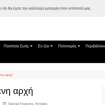
 ότι θα έχετε την καλύτερη εμπειρία στον ιστότοπό μας.
Ποιότητα Ζωής
Ευ ζην
Πολιτισμός
Περιβάλλον
Διατροφή
Ψυχολογία
Βιβλία
Φύση
ία
Ασκηση
Αυτοβελτίωση
Εκδηλώσεις
Οικολογία
Εναλλακτικές Θεραπείες
Παιδί
Σινεμά
Ο Κόσμος 
ένη αρχή
Υγεία
Οικογένεια
Τέχνες
Σχέσεις
Αρχιτεκτονική
ένη αρχή
Bonsai Stories
Βόλτα στην Ελλάδα
Special Features
,
Απόψεις