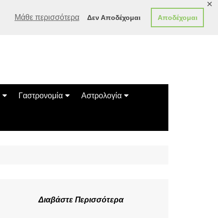
✕
Μάθε περισσότερα
Δεν Αποδέχομαι
Αποδέχομαι
Γαστρονομία
Αστρολογία
Γεύσεις
Ζώδια
Συνταγές
Κινέζικο Ωροσκόπιο
των Ζώων
Μαντεία
Πλανητικά / Αστρολογικά
Διαβάστε Περισσότερα