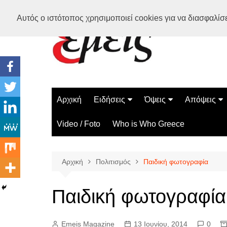
Μετάβαση
Αυτός ο ιστότοπος χρησιμοποιεί cookies για να διασφαλίσει
σε
περιεχόμενο
Αρχική
Ειδήσεις
Όψεις
Απόψεις
Ελλάδα
Διάστημα
Γνώμες
Video / Foto
Who is Who Greece
Διεθνή
Επιστήμη
Αρθρογραφ
Τεχνολογία
Αρχική
Πολιτισμός
Παιδική φωτογραφία
Παράδοξα
Περίεργα
Παιδική φωτογραφία
Emeis Magazine
13 Ιουνίου, 2014
0