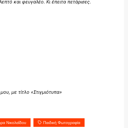
επτό και φευγαλέο. Κι έπειτα πετάρισες.
μου, με τίτλο «Στιγμιότυπα»
ρα Νικολαΐδου
Παιδική Φωτογραφία