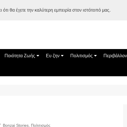
 ότι θα έχετε την καλύτερη εμπειρία στον ιστότοπό μας.
Ποιότητα Ζωής
Ευ ζην
Πολιτισμός
Περιβάλλον
Διατροφή
Ψυχολογία
Βιβλία
Φύση
ία
Ασκηση
Αυτοβελτίωση
Εκδηλώσεις
Οικολογία
Εναλλακτικές Θεραπείες
Παιδί
Σινεμά
Ο Κόσμος 
Υγεία
Οικογένεια
Τέχνες
Σχέσεις
Αρχιτεκτονική
Bonsai Stories
Βόλτα στην Ελλάδα
Bonzai Stories
,
Πολιτισμός