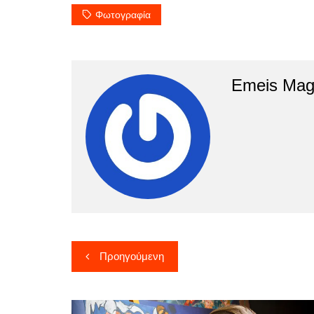
Φωτογραφία
Emeis Mag
Πλοήγηση
Προηγούμενη
άρθρων