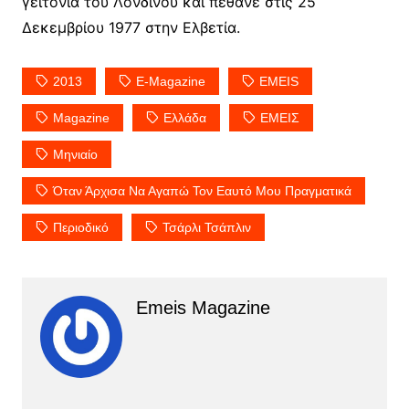
γειτονιά του Λονδίνου και πέθανε στις 25
Δεκεμβρίου 1977 στην Ελβετία.
2013
E-Magazine
EMEIS
Magazine
Ελλάδα
ΕΜΕΙΣ
Μηνιαίο
Όταν Άρχισα Να Αγαπώ Τον Εαυτό Μου Πραγματικά
Περιοδικό
Τσάρλι Τσάπλιν
Emeis Magazine