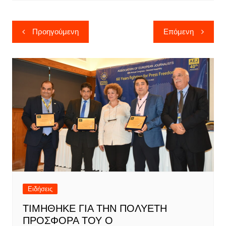
Πλοήγηση
Προηγούμενη
Επόμενη
άρθρων
Ειδήσεις
ΤΙΜΗΘΗΚΕ ΓΙΑ ΤΗΝ ΠΟΛΥΕΤΗ
ΠΡΟΣΦΟΡΑ ΤΟΥ Ο