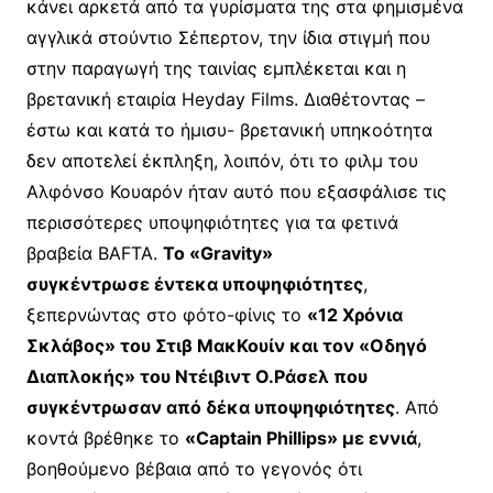
κάνει αρκετά από τα γυρίσματα της στα φημισμένα
αγγλικά στούντιο Σέπερτον, την ίδια στιγμή που
στην παραγωγή της ταινίας εμπλέκεται και η
βρετανική εταιρία Heyday Films. Διαθέτοντας –
έστω και κατά το ήμισυ- βρετανική υπηκοότητα
δεν αποτελεί έκπληξη, λοιπόν, ότι το φιλμ του
Αλφόνσο Κουαρόν ήταν αυτό που εξασφάλισε τις
περισσότερες υποψηφιότητες για τα φετινά
βραβεία BAFTA.
Το «Gravity»
συγκέντρωσε έντεκα υποψηφιότητες
,
ξεπερνώντας στο φότο-φίνις το
«12 Χρόνια
Σκλάβος» του Στιβ ΜακΚουίν και τον «Οδηγό
Διαπλοκής» του Ντέιβιντ Ο.Ράσελ που
συγκέντρωσαν από δέκα υποψηφιότητες
. Από
κοντά βρέθηκε το
«Captain Phillips» με εννιά
,
βοηθούμενο βέβαια από το γεγονός ότι