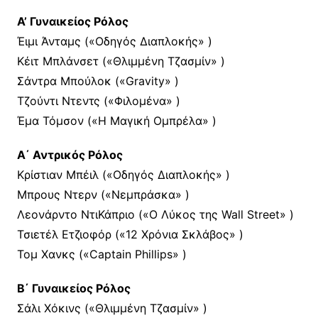
Α’ Γυναικείος Ρόλος
Έιμι Άνταμς («Οδηγός Διαπλοκής» )
Κέιτ Μπλάνσετ («Θλιμμένη Τζασμίν» )
Σάντρα Μπούλοκ («Gravity» )
Τζούντι Ντεντς («Φιλομένα» )
Έμα Τόμσον («Η Μαγική Ομπρέλα» )
Α΄ Αντρικός Ρόλος
Κρίστιαν Μπέιλ («Οδηγός Διαπλοκής» )
Μπρους Ντερν («Νεμπράσκα» )
Λεονάρντο ΝτιΚάπριο («Ο Λύκος της Wall Street» )
Τσιετέλ Ετζιοφόρ («12 Χρόνια Σκλάβος» )
Τομ Χανκς («Captain Phillips» )
Β΄ Γυναικείος Ρόλος
Σάλι Χόκινς («Θλιμμένη Τζασμίν» )