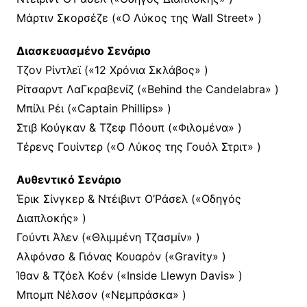
Μάρτιν Σκορσέζε («Ο Λύκος της Wall Street» )
Διασκευασμένο Σενάριο
Τζον Ρίντλεϊ («12 Χρόνια Σκλάβος» )
Ρίτσαρντ ΛαΓκραβενίζ («Behind the Candelabra» )
Μπίλι Ρέι («Captain Phillips» )
Στιβ Κούγκαν & Τζεφ Πόουπ («Φιλομένα» )
Τέρενς Γουίντερ («Ο Λύκος της Γουόλ Στριτ» )
Αυθεντικό Σενάριο
Έρικ Σίνγκερ & Ντέιβιντ Ο’Ράσελ («Οδηγός
Διαπλοκής» )
Γούντι Άλεν («Θλιμμένη Τζασμίν» )
Αλφόνσο & Γιόνας Κουαρόν («Gravity» )
Ίθαν & Τζόελ Κοέν («Inside Llewyn Davis» )
Μπομπ Νέλσον («Νεμπράσκα» )