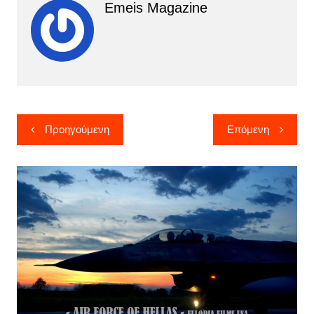
Emeis Magazine
Πλοήγηση
Προηγούμενη
Επόμενη
άρθρων