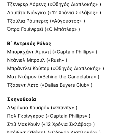
Τζένιφερ Λόρενς («Οδηγός Διαπλοκής» )
Λουπίτα Νιόνγκο («12 Χρόνια Σκλάβος» )
Τζούλια Ρόμπερτς («Αύγουστος» )
Όπρα Γουίνφρεϊ («Ο Μπάτλερ» )
Β΄ Αντρικός Ρόλος
Μπαρκχάντ Αμπντί («Captain Phillips» )
Ντάνιελ Μπρουλ («Rush» )
Μπράντλεϊ Κούπερ («Οδηγός Διαπλοκής» )
Ματ Ντέιμον («Behind the Candelabra» )
Τζάρεντ Λέτο («Dallas Buyers Club» )
Σκηνοθεσία
Αλφόνσο Κουαρόν («Gravity» )
Πολ Γκρίνγκρας («Captain Phillips» )
Στιβ ΜακΚουίν («12 Χρόνια Σκλάβος» )
Ντέιβιντ Ο’Ράσελ («Οδηγός Διαπλοκής» )