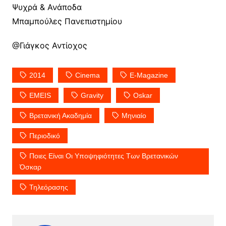
Ψυχρά & Ανάποδα
Μπαμπούλες Πανεπιστημίου
@Γιάγκος Αντίοχος
2014
Cinema
E-Magazine
EMEIS
Gravity
Oskar
Βρετανική Ακαδημία
Μηνιαίο
Περιοδικό
Ποιες Είναι Οι Υποψηφιότητες Των Βρετανικών
Όσκαρ
Τηλεόρασης