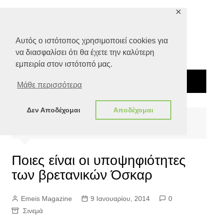
Μετάβαση
✕
σε
περιεχόμενο
Αυτός ο ιστότοπος χρησιμοποιεί cookies για
να διασφαλίσει ότι θα έχετε την καλύτερη
εμπειρία στον ιστότοπό μας.
Μάθε περισσότερα
Δεν Αποδέχομαι
Αποδέχομαι
Αρχική
Πολιτισμός
Σινεμά
Ποιες είναι οι υποψηφιότητες των βρετανικών Όσκαρ
Ποιες είναι οι υποψηφιότητες
των βρετανικών Όσκαρ
Emeis Magazine
9 Ιανουαρίου, 2014
0
Σινεμά