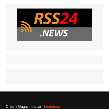
Cream Magazine από
Themebeez