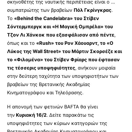
σκηνοθέτης της ναυτικής περιπέτειας είναι ο …
συμπατριώτης των βραβείων
Πόλ Γκρίνγκρας
.
Το
«Behind the Candelabra» του Στίβεν
Σόντερμπεργκ και «Η Μαγική Ομπρέλα» του
Τζον Λι Χάνκοκ που εξασφάλισαν από πέντε
,
όπως και το
«Rush» του Ρον Χάουαρντ, το «Ο
Λύκος της Wall Street» του Μάρτιν Σκορσέζε και
το «Φιλομένα» του Στίβεν Φρίαρς που έφτασαν
τις τέσσερις υποψηφιότητες
, ανήκουν μοιραία
στην δεύτερη ταχύτητα των υποψηφιοτήτων των
βραβείων της Βρετανικής Ακαδημίας
Κινηματογράφου και Τηλεόρασης.
Η απονομή των φετινών BAFTA θα γίνει
την
Κυριακή 16/2
. Δείτε παρακάτω τις
υποψηφιότητες των κύριων κατηγοριών της
Βρετανικής Ακαδημίας Κινηματογράφου και