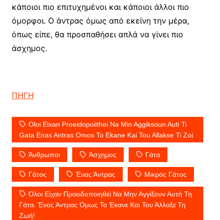
κάποιοι πιο επιτυχημένοι και κάποιοι άλλοι πιο
όμορφοι. Ο άντρας όμως από εκείνη την μέρα,
όπως είπε, θα προσπαθήσει απλά να γίνει πιο
άσχημος.
ΠΗΓΗ
Oloi Eixan Proeidopoiithei Na Min Aggiksoun Auti Ti
Gata Enas Antras Omos To Ekane Kai Tou Allakse Ti Zoi
Άνθρωποι
Άσχημος
Γάτα
Γάτος
Ένας Άντρας
Μικρός Γάτος
Όλοι Είχαν Προειδοποιηθεί Να Μην Αγγίξουν Αυτή Τη
Γάτα. Ένας Άντρας Όμως Το Έκανε Και Του Άλλαξε Τη
Ζωή!