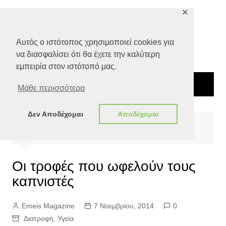
Μετάβαση
✕
σε
περιεχόμενο
Αυτός ο ιστότοπος χρησιμοποιεί cookies για
να διασφαλίσει ότι θα έχετε την καλύτερη
εμπειρία στον ιστότοπό μας.
Μάθε περισσότερα
Δεν Αποδέχομαι
Αποδέχομαι
Αρχική
Ποιότητα Ζωής
Υγεία
Oι τροφές που ωφελούν τους καπνιστές
Oι τροφές που ωφελούν τους
καπνιστές
Emeis Magazine
7 Νοεμβρίου, 2014
0
Διατροφή
,
Υγεία