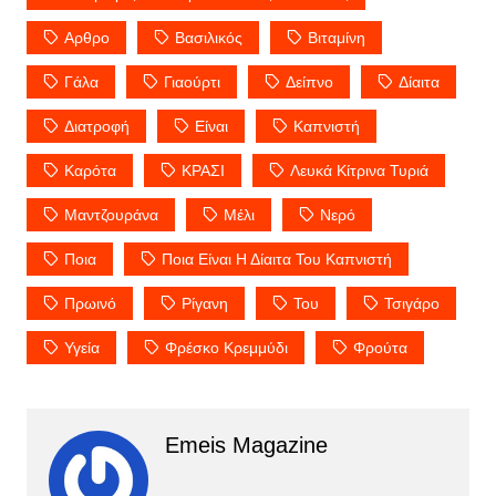
Αρθρο
Βασιλικός
Βιταμίνη
Γάλα
Γιαούρτι
Δείπνο
Δίαιτα
Διατροφή
Είναι
Καπνιστή
Καρότα
ΚΡΑΣΙ
Λευκά Κίτρινα Τυριά
Μαντζουράνα
Μέλι
Νερό
Ποια
Ποια Είναι Η Δίαιτα Του Καπνιστή
Πρωινό
Ρίγανη
Του
Τσιγάρο
Υγεία
Φρέσκο Κρεμμύδι
Φρούτα
Emeis Magazine