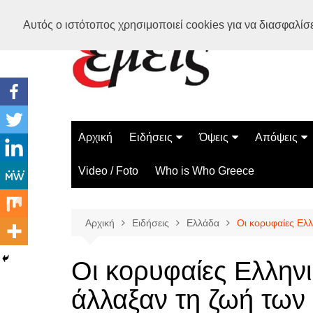
Μετάβαση
Αυτός ο ιστότοπος χρησιμοποιεί cookies για να διασφαλίσει
σε
περιεχόμενο
Αρχική
Ειδήσεις
Όψεις
Απόψεις
Ελλάδα
Διάστημα
Γνώμες
Video / Foto
Who is Who Greece
Διεθνή
Επιστήμη
Αρθρογραφ
Τεχνολογία
Αρχική
Ειδήσεις
Ελλάδα
Οι κορυφαίες Ελ
Παράδοξα
Περίεργα
Οι κορυφαίες Ελληνι
άλλαξαν τη ζωή τω