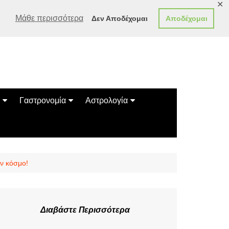
✕
Μάθε περισσότερα
Δεν Αποδέχομαι
Αποδέχομαι
Γαστρονομία
Αστρολογία
Γεύσεις
Ζώδια
Συνταγές
Κινέζικο Ωροσκόπιο
των Ζώων
Μαντεία
ν κόσμο!
Πλανητικά / Αστρολογικά
Διαβάστε Περισσότερα