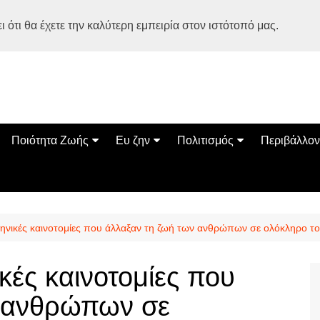
 ότι θα έχετε την καλύτερη εμπειρία στον ιστότοπό μας.
Ποιότητα Ζωής
Ευ ζην
Πολιτισμός
Περιβάλλον
Διατροφή
Ψυχολογία
Βιβλία
Φύση
ία
Ασκηση
Αυτοβελτίωση
Εκδηλώσεις
Οικολογία
Εναλλακτικές Θεραπείες
Παιδί
Σινεμά
Ο Κόσμος 
ληνικές καινοτομίες που άλλαξαν τη ζωή των ανθρώπων σε ολόκληρο το
Υγεία
Οικογένεια
Τέχνες
Σχέσεις
Αρχιτεκτονική
κές καινοτομίες που
Bonsai Stories
ν ανθρώπων σε
Βόλτα στην Ελλάδα