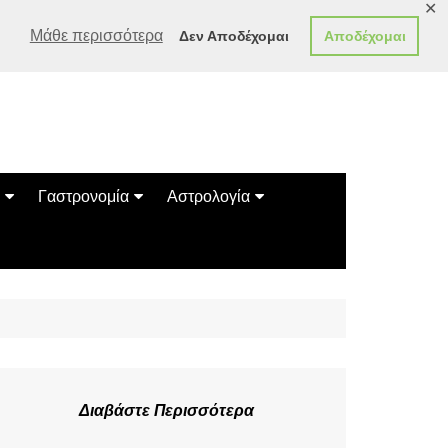
✕
Μάθε περισσότερα
Δεν Αποδέχομαι
Αποδέχομαι
Γαστρονομία
Αστρολογία
Γεύσεις
Ζώδια
Συνταγές
Κινέζικο Ωροσκόπιο
των Ζώων
Μαντεία
Πλανητικά / Αστρολογικά
Διαβάστε Περισσότερα