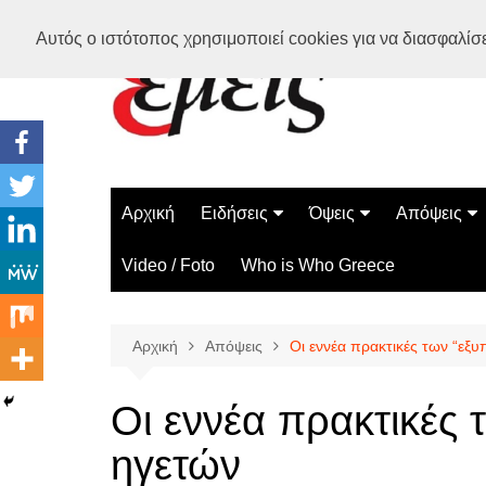
Μετάβαση
Αυτός ο ιστότοπος χρησιμοποιεί cookies για να διασφαλίσει
σε
περιεχόμενο
Αρχική
Ειδήσεις
Όψεις
Απόψεις
Ελλάδα
Διάστημα
Γνώμες
Video / Foto
Who is Who Greece
Διεθνή
Επιστήμη
Αρθρογραφ
Τεχνολογία
Αρχική
Απόψεις
Οι εννέα πρακτικές των “εξ
Παράδοξα
Περίεργα
Οι εννέα πρακτικές 
ηγετών