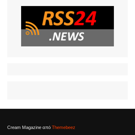
Cream Magazine από
Themebeez