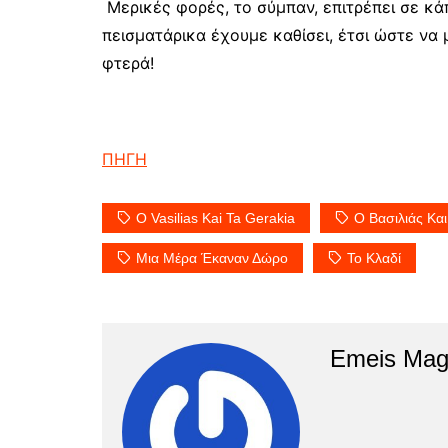
Μερικές φορές, το σύμπαν, επιτρέπει σε κά
πεισματάρικα έχουμε καθίσει, έτσι ώστε ν
φτερά!
ΠΗΓΗ
O Vasilias Kai Ta Gerakia
O Βασιλιάς Και
Μια Μέρα Έκαναν Δώρο
Το Κλαδί
Emeis Mag