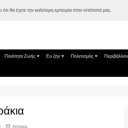
 ότι θα έχετε την καλύτερη εμπειρία στον ιστότοπό μας.
Ποιότητα Ζωής
Ευ ζην
Πολιτισμός
Περιβάλλον
Διατροφή
Ψυχολογία
Βιβλία
Φύση
ία
Ασκηση
Αυτοβελτίωση
Εκδηλώσεις
Οικολογία
Εναλλακτικές Θεραπείες
Παιδί
Σινεμά
Ο Κόσμος 
Υγεία
Οικογένεια
Τέχνες
Σχέσεις
Αρχιτεκτονική
ράκια
Bonsai Stories
Βόλτα στην Ελλάδα
0
Απόψεις