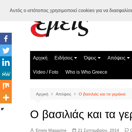
Μετάβαση
Αυτός ο ιστότοπος χρησιμοποιεί cookies για να διασφαλίσει
σε
περιεχόμενο
Αρχική
Ειδήσεις
Όψεις
Απόψεις
Ελλάδα
Διάστημα
Γνώμες
Video / Foto
Who is Who Greece
Διεθνή
Επιστήμη
Αρθρογραφ
Τεχνολογία
Αρχική
Απόψεις
Ο βασιλιάς και τα γεράκια
Παράδοξα
Περίεργα
Ο βασιλιάς και τα γε
Emeis Magazine
21 Σεπτεμβρίου, 2014