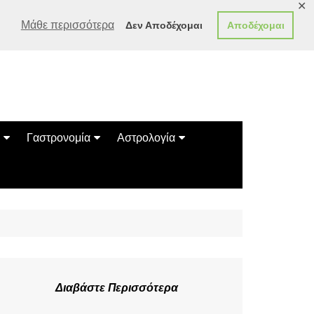
✕
Μάθε περισσότερα
Δεν Αποδέχομαι
Αποδέχομαι
Γαστρονομία
Αστρολογία
Γεύσεις
Ζώδια
Συνταγές
Κινέζικο Ωροσκόπιο
των Ζώων
Μαντεία
Πλανητικά / Αστρολογικά
Διαβάστε Περισσότερα