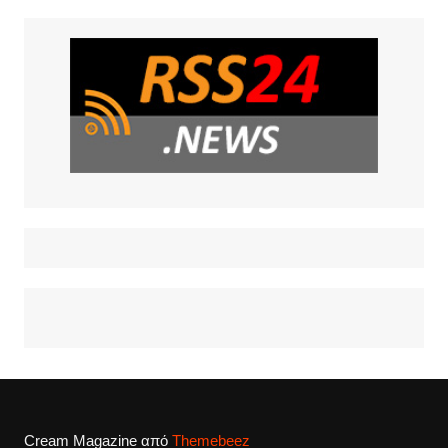
Cream Magazine από
Themebeez