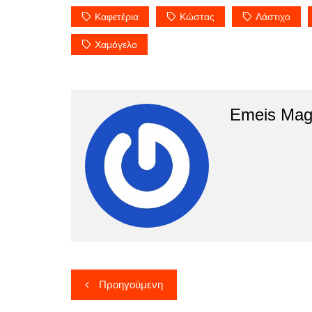
Καφετέρια
Κώστας
Λάστιχο
Χαμόγελο
Emeis Mag
Πλοήγηση
Προηγούμενη
άρθρων