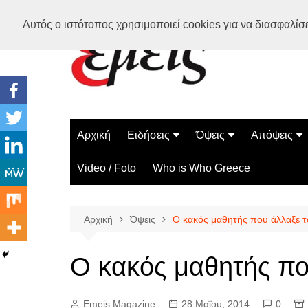
Μετάβαση
Αυτός ο ιστότοπος χρησιμοποιεί cookies για να διασφαλίσει
σε
περιεχόμενο
Αρχική
Ειδήσεις
Όψεις
Απόψεις
Ελλάδα
Διάστημα
Γνώμες
Video / Foto
Who is Who Greece
Διεθνή
Επιστήμη
Αρθρογραφ
Τεχνολογία
Αρχική
Όψεις
Ο κακός μαθητής που άλλαξε τ
Παράδοξα
Περίεργα
Ο κακός μαθητής που
Emeis Magazine
28 Μαΐου, 2014
0