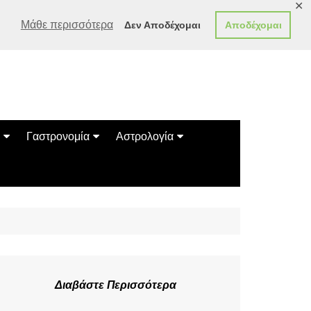
✕
Μάθε περισσότερα
Δεν Αποδέχομαι
Αποδέχομαι
Γαστρονομία
Αστρολογία
Γεύσεις
Ζώδια
Συνταγές
Κινέζικο Ωροσκόπιο
των Ζώων
Μαντεία
Πλανητικά / Αστρολογικά
Διαβάστε Περισσότερα