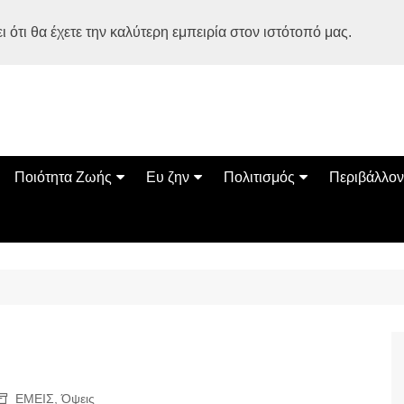
 ότι θα έχετε την καλύτερη εμπειρία στον ιστότοπό μας.
Ποιότητα Ζωής
Ευ ζην
Πολιτισμός
Περιβάλλον
Διατροφή
Ψυχολογία
Βιβλία
Φύση
ία
Ασκηση
Αυτοβελτίωση
Εκδηλώσεις
Οικολογία
Εναλλακτικές Θεραπείες
Παιδί
Σινεμά
Ο Κόσμος 
Υγεία
Οικογένεια
Τέχνες
Σχέσεις
Αρχιτεκτονική
Bonsai Stories
Βόλτα στην Ελλάδα
ΕΜΕΙΣ
,
Όψεις