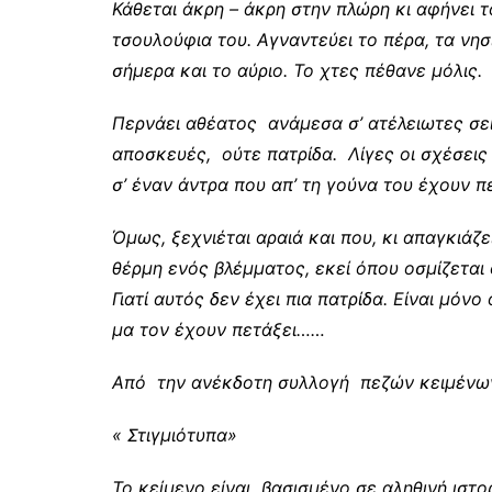
Κάθεται άκρη – άκρη στην πλώρη κι αφήνει τ
τσουλούφια του. Αγναντεύει το πέρα, τα νησι
σήμερα και το αύριο. Το χτες πέθανε μόλις.
Περνάει αθέατος ανάμεσα σ’ ατέλειωτες σε
αποσκευές, ούτε πατρίδα. Λίγες οι σχέσεις 
σ’ έναν άντρα που απ’ τη γούνα του έχουν π
Όμως, ξεχνιέται αραιά και που, κι απαγκιάζ
θέρμη ενός βλέμματος, εκεί όπου οσμίζεται 
Γιατί αυτός δεν έχει πια πατρίδα. Είναι μόν
μα τον έχουν πετάξει……
Από την ανέκδοτη συλλογή πεζών κειμένων
« Στιγμιότυπα»
Το κείμενο είναι βασισμένο σε αληθινή ιστο