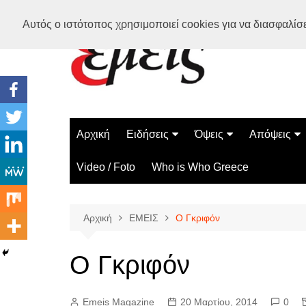
Μετάβαση
Αυτός ο ιστότοπος χρησιμοποιεί cookies για να διασφαλίσει
σε
περιεχόμενο
Αρχική
Ειδήσεις
Όψεις
Απόψεις
Ελλάδα
Διάστημα
Γνώμες
Video / Foto
Who is Who Greece
Διεθνή
Επιστήμη
Αρθρογραφ
Τεχνολογία
Αρχική
ΕΜΕΙΣ
Ο Γκριφόν
Παράδοξα
Περίεργα
Ο Γκριφόν
Emeis Magazine
20 Μαρτίου, 2014
0