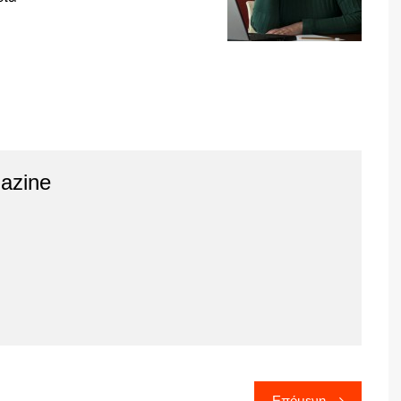
azine
Επόμενη