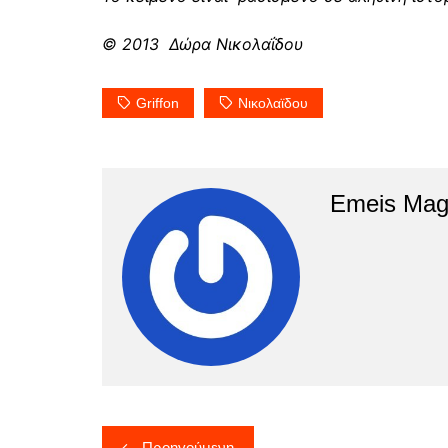
© 2013
Δώρα Νικολαΐδου
Griffon
Νικολαϊδου
Emeis Mag
Πλοήγηση
Προηγούμενη