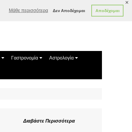
✕
Μάθε περισσότερα
Δεν Αποδέχομαι
Αποδέχομαι
Γαστρονομία
Αστρολογία
Γεύσεις
Ζώδια
Συνταγές
Κινέζικο Ωροσκόπιο
των Ζώων
Μαντεία
Πλανητικά / Αστρολογικά
Διαβάστε Περισσότερα