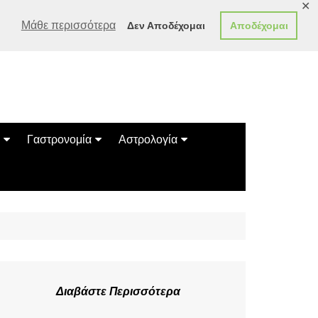
✕
Μάθε περισσότερα
Δεν Αποδέχομαι
Αποδέχομαι
Γαστρονομία
Αστρολογία
Γεύσεις
Ζώδια
Συνταγές
Κινέζικο Ωροσκόπιο
των Ζώων
Μαντεία
Πλανητικά / Αστρολογικά
Διαβάστε Περισσότερα