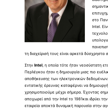
σημαντικ
επιτυχη
στο Παν
Intel. Ε
τεχνολο
υπολογι
πανεπιστ
τη διαχείρισή τους είναι αρκετά δύσχρηστα 
Στην
Intel
, η οποία τότε ήταν νεοσύστατη ετα
Περλέγκου ήταν η δημιουργία μιας πιο ευέλι
αποθήκευσης των ηλεκτρονικών δεδομένων. 
εντατικής έρευνας καταφέρνει να δημιουργή
χρησιμοποιούμε μέχρι σήμερα. Έχοντας σημε
αποχωρεί από την Intel το 1981και ιδρύει τη
εταιρεία αποκτά δυναμική παρουσία στην α