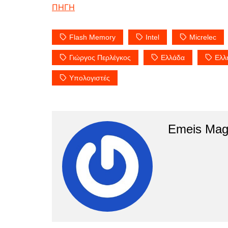
ΠΗΓΗ
Flash Memory
Intel
Micrelec
Γιώργος Περλέγκος
Ελλάδα
Ελλ
Υπολογιστές
Emeis Mag