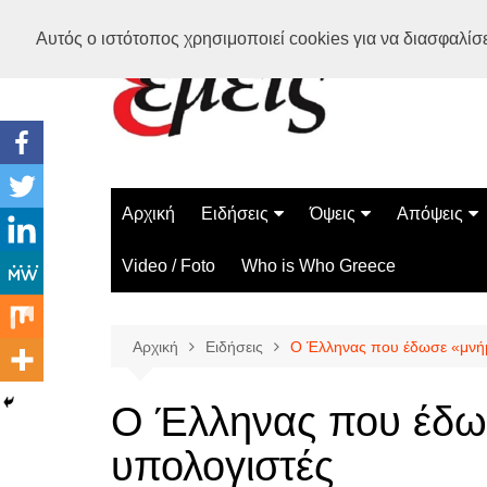
Μετάβαση
Αυτός ο ιστότοπος χρησιμοποιεί cookies για να διασφαλίσει
σε
περιεχόμενο
Αρχική
Ειδήσεις
Όψεις
Απόψεις
Ελλάδα
Διάστημα
Γνώμες
Video / Foto
Who is Who Greece
Διεθνή
Επιστήμη
Αρθρογραφ
Τεχνολογία
Αρχική
Ειδήσεις
Ο Έλληνας που έδωσε «μνή
Παράδοξα
Περίεργα
Ο Έλληνας που έδω
υπολογιστές