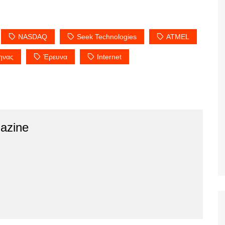
NASDAQ
Seek Technologies
ΑΤΜΕL
ηνας
Έρευνα
Ιnternet
azine