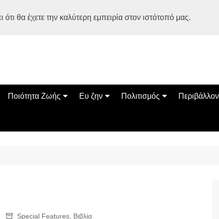
 ότι θα έχετε την καλύτερη εμπειρία στον ιστότοπό μας.
Ποιότητα Ζωής
Ευ ζην
Πολιτισμός
Περιβάλλον
Διατροφή
Ψυχολογία
Βιβλία
Φύση
ία
Ασκηση
Αυτοβελτίωση
Εκδηλώσεις
Οικολογία
Εναλλακτικές Θεραπείες
Παιδί
Σινεμά
Ο Κόσμος 
Υγεία
Οικογένεια
Τέχνες
Σχέσεις
Αρχιτεκτονική
Bonsai Stories
Βόλτα στην Ελλάδα
Special Features
,
Βιβλία