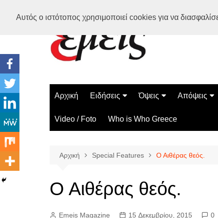
Μετάβαση
Αυτός ο ιστότοπος χρησιμοποιεί cookies για να διασφαλίσει
σε
περιεχόμενο
Αρχική
Ειδήσεις
Όψεις
Απόψεις
Ελλάδα
Διάστημα
Γνώμες
Video / Foto
Who is Who Greece
Διεθνή
Επιστήμη
Αρθρογραφ
Τεχνολογία
Αρχική
Special Features
Ο Αιθέρας θεός.
Παράδοξα
Περίεργα
Ο Αιθέρας θεός.
Emeis Magazine
15 Δεκεμβρίου, 2015
0