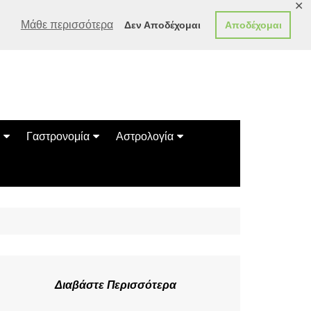
✕
Μάθε περισσότερα
Δεν Αποδέχομαι
Αποδέχομαι
Γαστρονομία
Αστρολογία
Γεύσεις
Ζώδια
Συνταγές
Κινέζικο Ωροσκόπιο
των Ζώων
Μαντεία
Πλανητικά / Αστρολογικά
Διαβάστε Περισσότερα