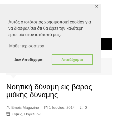
Μετάβαση
✕
σε
περιεχόμενο
Αυτός ο ιστότοπος χρησιμοποιεί cookies για
να διασφαλίσει ότι θα έχετε την καλύτερη
εμπειρία στον ιστότοπό μας.
Μάθε περισσότερα
Δεν Αποδέχομαι
Αποδέχομαι
Αρχική
Όψεις
Νοητική δύναμη εις βάρος μυϊκής δύναμης
Νοητική δύναμη εις βάρος
μυϊκής δύναμης
Emeis Magazine
1 Ιουνίου, 2014
0
Όψεις
,
Παρελθόν