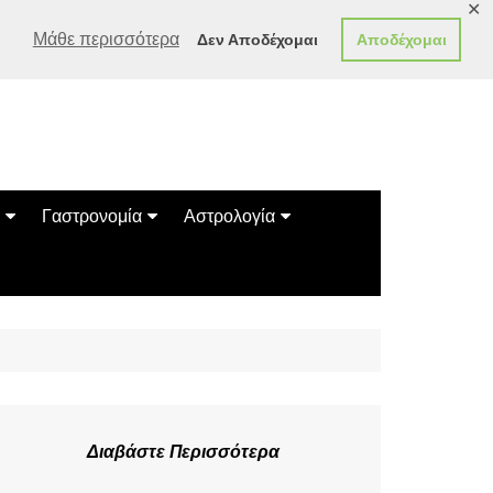
✕
Μάθε περισσότερα
Δεν Αποδέχομαι
Αποδέχομαι
Γαστρονομία
Αστρολογία
Γεύσεις
Ζώδια
Συνταγές
Κινέζικο Ωροσκόπιο
των Ζώων
Μαντεία
Πλανητικά / Αστρολογικά
Διαβάστε Περισσότερα