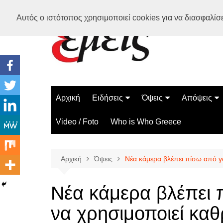
Μετάβαση
Αυτός ο ιστότοπος χρησιμοποιεί cookies για να διασφαλίσει
σε
περιεχόμενο
Αρχική
Ειδήσεις
Όψεις
Απόψεις
Ελλάδα
Διάστημα
Γνώμες
Video / Foto
Who is Who Greece
Διεθνή
Επιστήμη
Αρθρογραφ
Τεχνολογία
Αρχική
Όψεις
Νέα κάμερα βλέπει πίσω από γ
Παράδοξα
Περίεργα
Νέα κάμερα βλέπει 
να χρησιμοποιεί κα