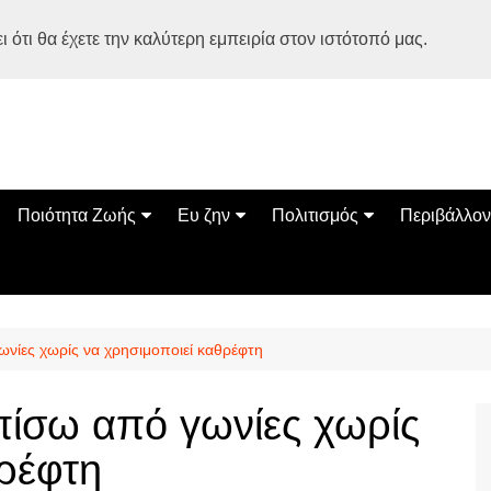
 ότι θα έχετε την καλύτερη εμπειρία στον ιστότοπό μας.
Ποιότητα Ζωής
Ευ ζην
Πολιτισμός
Περιβάλλον
Διατροφή
Ψυχολογία
Βιβλία
Φύση
ία
Ασκηση
Αυτοβελτίωση
Εκδηλώσεις
Οικολογία
Εναλλακτικές Θεραπείες
Παιδί
Σινεμά
Ο Κόσμος 
ωνίες χωρίς να χρησιμοποιεί καθρέφτη
Υγεία
Οικογένεια
Τέχνες
Σχέσεις
Αρχιτεκτονική
πίσω από γωνίες χωρίς
Bonsai Stories
θρέφτη
Βόλτα στην Ελλάδα