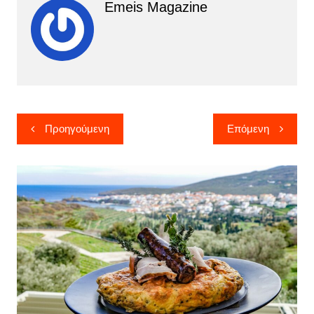
Emeis Magazine
Πλοήγηση
Προηγούμενη
Επόμενη
άρθρων