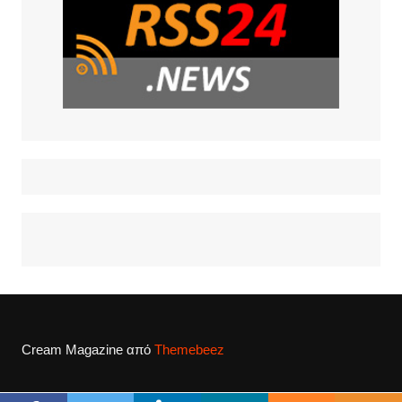
Cream Magazine από
Themebeez