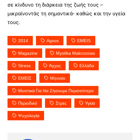
σε κίνδυνο τη διάρκεια της ζωής τους –
μικραίνοντάς τη σημαντικά- καθώς και την υγεία
τους.
2014
Agxos
EMEIS
Magazine
Mystika Makrozoias
Stress
Άγχος
Ελλάδα
ΕΜΕΙΣ
Μηνιαίο
Μυστικά Για Να Ζήσουμε Περισσότερο
Περιοδικό
Στρες
Υγεία
Ψυχολογία