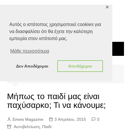
Μετάβαση
✕
σε
περιεχόμενο
Αυτός ο ιστότοπος χρησιμοποιεί cookies για
να διασφαλίσει ότι θα έχετε την καλύτερη
εμπειρία στον ιστότοπό μας.
Μάθε περισσότερα
Δεν Αποδέχομαι
Αποδέχομαι
Αρχική
Ευ ζην
Αυτοβελτίωση
Μήπως το παιδί μας είναι παχύσαρκο; Τι να κάνουμε;
Μήπως το παιδί μας είναι
παχύσαρκο; Τι να κάνουμε;
Emeis Magazine
3 Απριλίου, 2015
0
Αυτοβελτίωση
,
Παιδί