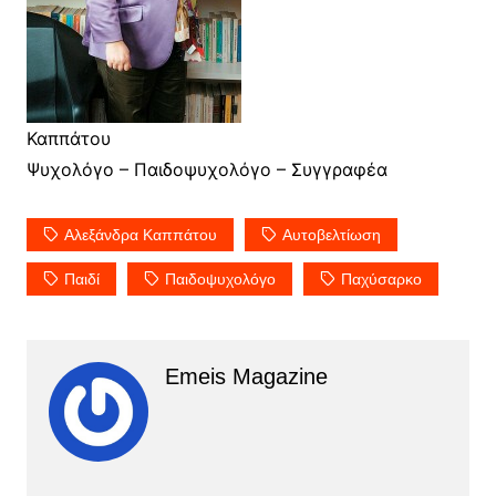
Καππάτου
Ψυχολόγο – Παιδοψυχολόγο – Συγγραφέα
Αλεξάνδρα Καππάτου
Αυτοβελτίωση
Παιδί
Παιδοψυχολόγο
Παχύσαρκο
Emeis Magazine