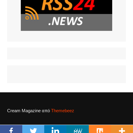
Cream Magazine από
Themebeez