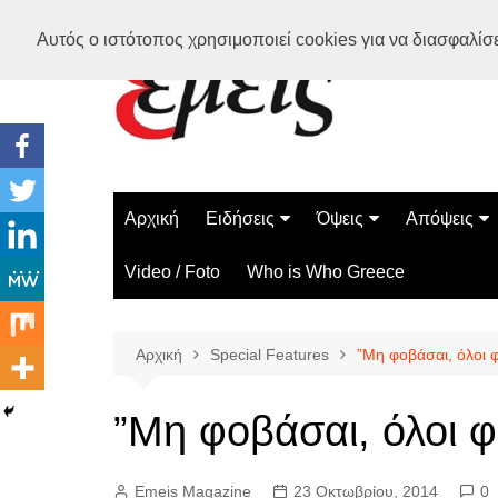
Μετάβαση
Αυτός ο ιστότοπος χρησιμοποιεί cookies για να διασφαλίσει
σε
περιεχόμενο
Αρχική
Ειδήσεις
Όψεις
Απόψεις
Ελλάδα
Διάστημα
Γνώμες
Video / Foto
Who is Who Greece
Διεθνή
Επιστήμη
Αρθρογραφ
Τεχνολογία
Αρχική
Special Features
”Μη φοβάσαι, όλοι 
Παράδοξα
Περίεργα
”Μη φοβάσαι, όλοι φ
Emeis Magazine
23 Οκτωβρίου, 2014
0