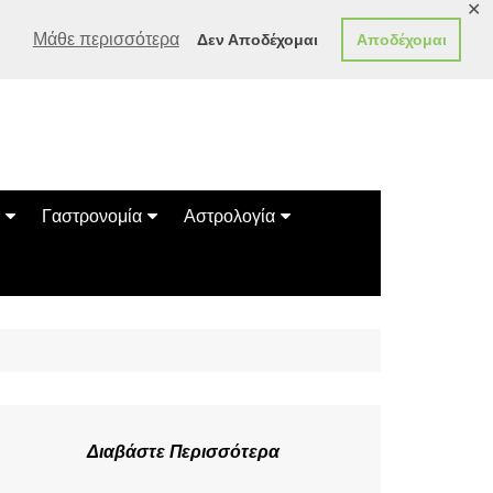
✕
Μάθε περισσότερα
Δεν Αποδέχομαι
Αποδέχομαι
Γαστρονομία
Αστρολογία
Γεύσεις
Ζώδια
Συνταγές
Κινέζικο Ωροσκόπιο
των Ζώων
Μαντεία
Πλανητικά / Αστρολογικά
Διαβάστε Περισσότερα