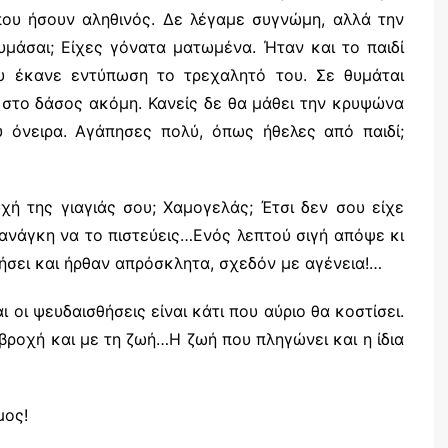
ου ήσουν αληθινός. Δε λέγαμε συγνώμη, αλλά την
μάσαι; Είχες γόνατα ματωμένα. Ήταν και το παιδί
ου έκανε εντύπωση το τρεχαλητό του. Σε θυμάται
ο στο δάσος ακόμη. Κανείς δε θα μάθει την κρυψώνα
υ όνειρα. Αγάπησες πολύ, όπως ήθελες από παιδί;
χή της γιαγιάς σου; Χαμογελάς; Έτσι δεν σου είχε
ς ανάγκη να το πιστεύεις…Ενός λεπτού σιγή απόψε κι
νήσει και ήρθαν απρόσκλητα, σχεδόν με αγένεια!…
 οι ψευδαισθήσεις είναι κάτι που αύριο θα κοστίσει.
 βροχή και με τη ζωή…Η ζωή που πληγώνει και η ίδια
μος!