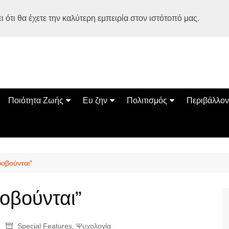
 ότι θα έχετε την καλύτερη εμπειρία στον ιστότοπό μας.
Ποιότητα Ζωής
Ευ ζην
Πολιτισμός
Περιβάλλον
Διατροφή
Ψυχολογία
Βιβλία
Φύση
ία
Ασκηση
Αυτοβελτίωση
Εκδηλώσεις
Οικολογία
Εναλλακτικές Θεραπείες
Παιδί
Σινεμά
Ο Κόσμος 
φοβούνται”
Υγεία
Οικογένεια
Τέχνες
Σχέσεις
Αρχιτεκτονική
οβούνται”
Bonsai Stories
Βόλτα στην Ελλάδα
Special Features
,
Ψυχολογία