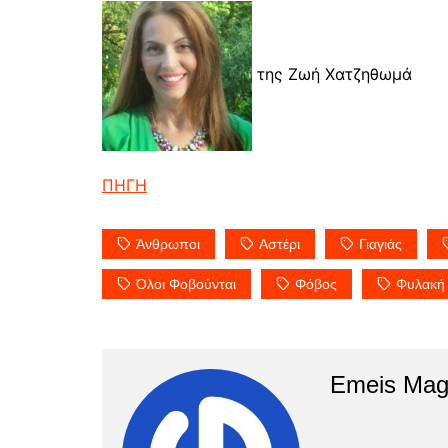
της Ζωή Χατζηθωμά
ΠΗΓΗ
Άνθρωποι
Αστέρι
Γιαγιάς
Όλοι Φοβούνται
Φόβος
Φυλακή
Emeis Mag