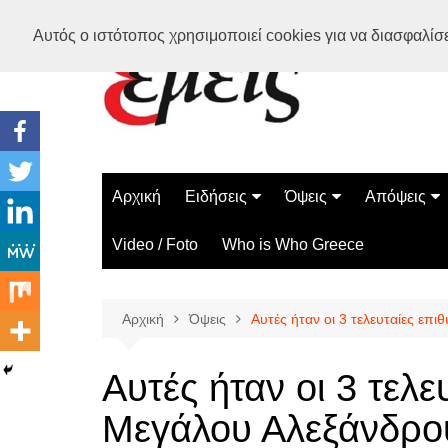
Μετάβαση
Αυτός ο ιστότοπος χρησιμοποιεί cookies για να διασφαλίσει
σε
περιεχόμενο
Αρχική
Ειδήσεις
Όψεις
Απόψεις
Ελλάδα
Διάστημα
Γνώμες
Video / Foto
Who is Who Greece
Διεθνή
Επιστήμη
Αρθρογραφ
Τεχνολογία
Αρχική
Όψεις
Αυτές ήταν οι 3 τελευταίες επ
Παράδοξα
Περίεργα
Αυτές ήταν οι 3 τελε
Μεγάλου Αλεξάνδρου