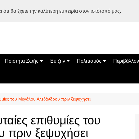
 ότι θα έχετε την καλύτερη εμπειρία στον ιστότοπό μας.
Ποιότητα Ζωής
Ευ ζην
Πολιτισμός
Περιβάλλον
Διατροφή
Ψυχολογία
Βιβλία
Φύση
ία
Ασκηση
Αυτοβελτίωση
Εκδηλώσεις
Οικολογία
Εναλλακτικές Θεραπείες
Παιδί
Σινεμά
Ο Κόσμος 
ιθυμίες του Μεγάλου Αλεξάνδρου πριν ξεψυχήσει
Υγεία
Οικογένεια
Τέχνες
Σχέσεις
Αρχιτεκτονική
υταίες επιθυμίες του
Bonsai Stories
 πριν ξεψυχήσει
Βόλτα στην Ελλάδα