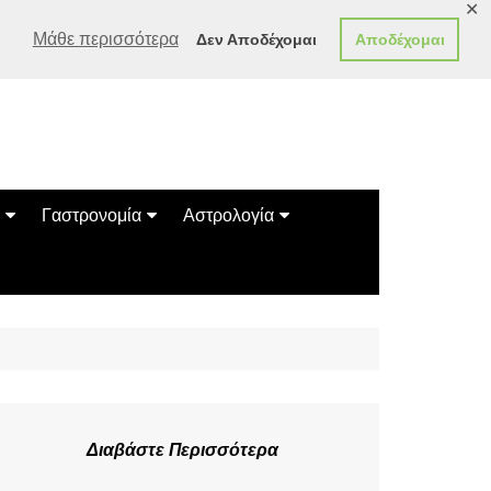
✕
Μάθε περισσότερα
Δεν Αποδέχομαι
Αποδέχομαι
Γαστρονομία
Αστρολογία
Γεύσεις
Ζώδια
Συνταγές
Κινέζικο Ωροσκόπιο
των Ζώων
Μαντεία
Πλανητικά / Αστρολογικά
Διαβάστε Περισσότερα