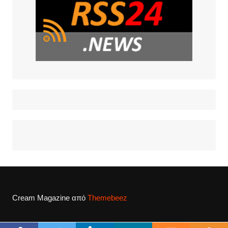
Cream Magazine από
Themebeez