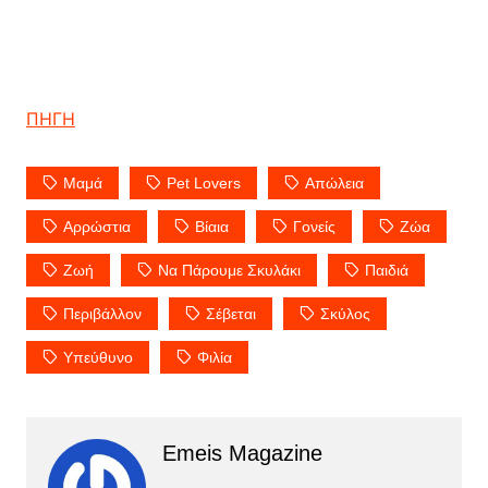
ΠΗΓΗ
Mαμά
Pet Lovers
Απώλεια
Αρρώστια
Βίαια
Γονείς
Ζώα
Ζωή
Να Πάρουμε Σκυλάκι
Παιδιά
Περιβάλλον
Σέβεται
Σκύλος
Υπεύθυνο
Φιλία
Emeis Magazine