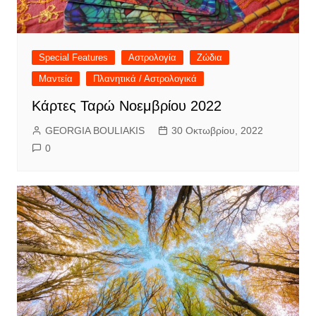
Special Features
Αστρολογία
Ζώδια
Μαντεία
Πλανητικά / Αστρολογικά
Κάρτες Ταρώ Νοεμβρίου 2022
GEORGIA BOULIAKIS
30 Οκτωβρίου, 2022
0