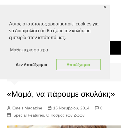
Μετάβαση
✕
σε
περιεχόμενο
Αυτός ο ιστότοπος χρησιμοποιεί cookies για
να διασφαλίσει ότι θα έχετε την καλύτερη
εμπειρία στον ιστότοπό μας.
Μάθε περισσότερα
Δεν Αποδέχομαι
Αποδέχομαι
Αρχική
Special Features
«Mαμά, να πάρουμε σκυλάκι;»
«Mαμά, να πάρουμε σκυλάκι;»
Emeis Magazine
15 Νοεμβρίου, 2014
0
Special Features
,
Ο Κόσμος των Ζώων