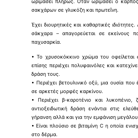
ωριμάσει πλήρως. Όταν ωριμάσει ο καρπός
σακχάρων σε γλυκόζη και πρωτεΐνη.
Έχει διουρητικές και καθαρτικές ιδιότητες
σάκχαρα – απαγορεύεται σε εκείνους 
παχυσαρκία.
• Το χρυσοκόκκινο χρώμα του οφείλεται σ
επίσης περιέχει πολυφαινόλες και κατεχίνε
δράση τους.
• Περιέχει βετουλινικό οξύ, μια ουσία που έ
σε αρκετές μορφές καρκίνου.
• Περιέχει β-καροτένιο και λυκοπένιο, 
αντιοξειδωτική δράση ενάντια στις ελεύ
γήρανση αλλά και για την εμφάνιση μεγάλου
• Είναι πλούσιο σε βιταμίνη C η οποία ενι
στο δέρμα.