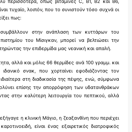
λύ περισσότερα, όπως βιταμίνες C, Β1, Β2 και Β6,
ναι τυχαίο, λοιπόν, που το συνιστούν τόσο συχνά οι
ίξει πως:
ου συμβάλλουν στην ανάπλαση των κυττάρων του
ιστημίου του Μίσιγκαν, μπορεί να βελτιώσει την
τηρώντας την επιδερμίδα μας νεανική και απαλή.
τητα, αλλά και μόλις 66 θερμίδες ανά 100 γραμμ. και
ς ιδανικό σνακ, που χορταίνει εφοδιάζοντας τον
ιδιαίτερα στη διαδικασία της πέψης, ενώ, σύμφωνα
κολύνει επίσης την απορρόφηση των υδατανθράκων
ντας στην καλύτερη λειτουργία του πεπτικού, αλλά
ήγαγε η κλινική Μάγιο, η ζεαξανθίνη που περιέχει
αροτινοειδή, είναι ένας εξαιρετικός διατροφικός