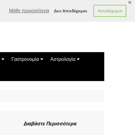
✕
Μάθε περισσότερα
Δεν Αποδέχομαι
Αποδέχομαι
Γαστρονομία
Αστρολογία
Γεύσεις
Ζώδια
Συνταγές
Κινέζικο Ωροσκόπιο
των Ζώων
Μαντεία
Πλανητικά / Αστρολογικά
Διαβάστε Περισσότερα