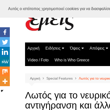
Μετάβαση
Αυτός ο ιστότοπος χρησιμοποιεί cookies για να διασφαλίσει
σε
περιεχόμενο
Αρχική
Ειδήσεις
Όψεις
Απόψεις
Ελλάδα
Διάστημα
Γνώμες
Video / Foto
Who is Who Greece
Διεθνή
Επιστήμη
Αρθρογραφ
Τεχνολογία
Αρχική
Special Features
Λωτός για το νευρι
Παράδοξα
Περίεργα
Λωτός για το νευρικ
αντιγήρανση και άλ