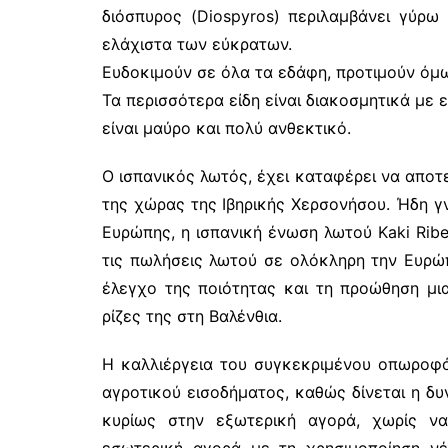
διόσπυρος (Diospyros) περιλαμβάνει γύρω
ελάχιστα των εύκρατων.
Ευδοκιμούν σε όλα τα εδάφη, προτιμούν όμω
Τα περισσότερα είδη είναι διακοσμητικά με 
είναι μαύρο και πολύ ανθεκτικό.
Ο ισπανικός λωτός, έχει καταφέρει να αποτ
της χώρας της Ιβηρικής Χερσονήσου. Ήδη γν
Ευρώπης, η ισπανική ένωση λωτού Kaki Ribe
τις πωλήσεις λωτού σε ολόκληρη την Ευρώ
έλεγχο της ποιότητας και τη προώθηση μιας
ρίζες της στη Βαλένθια.
Η καλλιέργεια του συγκεκριμένου οπωροφό
αγροτικού εισοδήματος, καθώς δίνεται η δυ
κυρίως στην εξωτερική αγορά, χωρίς να
εσωτερική αγορά με τη χρησιμοποίηση νέ