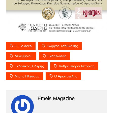
G. Sciacca
Γιώργος Τσούκαλης
Δεκεμβρίου
Εκδηλώσεις
Εκδοτικός Σιδέρης
Λαθρέμποροι Ιστορίας
Μίμης Πλέσσας
Ο Αριστοτέλης
Emeis Magazine