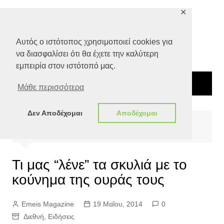
Μετάβαση
✕
σε
περιεχόμενο
Αυτός ο ιστότοπος χρησιμοποιεί cookies για
να διασφαλίσει ότι θα έχετε την καλύτερη
εμπειρία στον ιστότοπό μας.
Μάθε περισσότερα
Δεν Αποδέχομαι
Αποδέχομαι
Αρχική
Ειδήσεις
Τι μας “λένε” τα σκυλιά με το κούνημα της ουράς τους
Τι μας “λένε” τα σκυλιά με το
κούνημα της ουράς τους
Emeis Magazine
19 Μαΐου, 2014
0
Διεθνή
,
Ειδήσεις