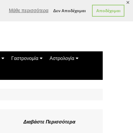
✕
Μάθε περισσότερα
Δεν Αποδέχομαι
Αποδέχομαι
Γαστρονομία
Αστρολογία
Γεύσεις
Ζώδια
Συνταγές
Κινέζικο Ωροσκόπιο
των Ζώων
Μαντεία
Πλανητικά / Αστρολογικά
Διαβάστε Περισσότερα