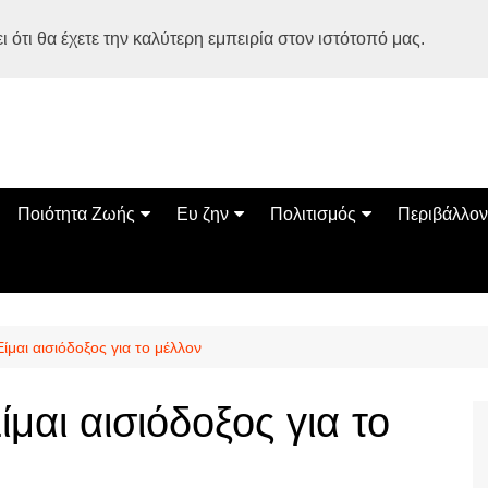
 ότι θα έχετε την καλύτερη εμπειρία στον ιστότοπό μας.
Ποιότητα Ζωής
Ευ ζην
Πολιτισμός
Περιβάλλον
Διατροφή
Ψυχολογία
Βιβλία
Φύση
ία
Ασκηση
Αυτοβελτίωση
Εκδηλώσεις
Οικολογία
Εναλλακτικές Θεραπείες
Παιδί
Σινεμά
Ο Κόσμος 
μαι αισιόδοξος για το μέλλον
Υγεία
Οικογένεια
Τέχνες
Σχέσεις
Αρχιτεκτονική
μαι αισιόδοξος για το
Bonsai Stories
Βόλτα στην Ελλάδα