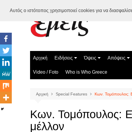
Μετάβαση
Αυτός ο ιστότοπος χρησιμοποιεί cookies για να διασφαλίσει
σε
περιεχόμενο
Αρχική
Ειδήσεις
Όψεις
Απόψεις
Ελλάδα
Διάστημα
Γνώμες
Video / Foto
Who is Who Greece
Διεθνή
Επιστήμη
Αρθρογραφ
Τεχνολογία
Αρχική
Special Features
Κων. Τομόπουλος: Εί
Παράδοξα
Περίεργα
Κων. Τομόπουλος: Εί
μέλλον