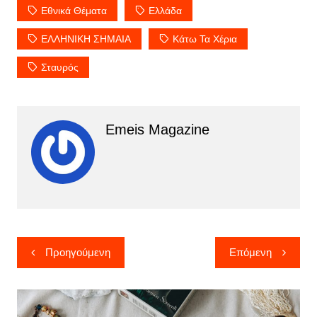
Εθνικά Θέματα
Ελλάδα
ΕΛΛΗΝΙΚΗ ΣΗΜΑΙΑ
Κάτω Τα Χέρια
Σταυρός
Emeis Magazine
Πλοήγηση
Προηγούμενη
Επόμενη
άρθρων