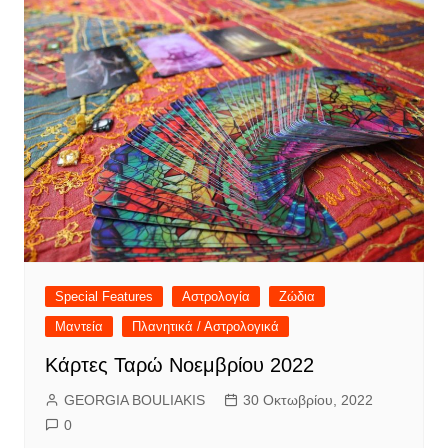
Special Features
Αστρολογία
Ζώδια
Μαντεία
Πλανητικά / Αστρολογικά
Κάρτες Ταρώ Νοεμβρίου 2022
GEORGIA BOULIAKIS
30 Οκτωβρίου, 2022
0