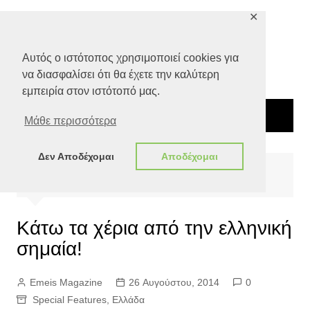
Μετάβαση
✕
σε
περιεχόμενο
Αυτός ο ιστότοπος χρησιμοποιεί cookies για
να διασφαλίσει ότι θα έχετε την καλύτερη
εμπειρία στον ιστότοπό μας.
Μάθε περισσότερα
Δεν Αποδέχομαι
Αποδέχομαι
Αρχική
Special Features
Κάτω τα χέρια από την ελληνική σημαία!
Κάτω τα χέρια από την ελληνική
σημαία!
Emeis Magazine
26 Αυγούστου, 2014
0
Special Features
,
Ελλάδα