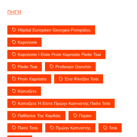
ΠΗΓΗ
Hôpital Européen Georges-Pompidou
Kapnizete
Kapnizete I Eiste Proin Kapnistis Pieite Tsai
Pieite Tsai
Professor Danchin
Proin Kapnistis
Ένα Φλιτζάνι Τσάι
Καπνίζετε
Καπνίζετε Ή Είστε Πρώην Καπνιστής Πιείτε Τσάι
Παθήσεις Της Καρδιάς
Παρίσι
Πιείτε Τσάι
Πρώην Καπνιστής
Τσάι