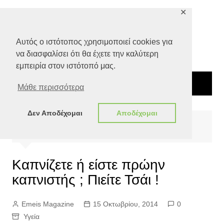
Μετάβαση
✕
σε
περιεχόμενο
Αυτός ο ιστότοπος χρησιμοποιεί cookies για
να διασφαλίσει ότι θα έχετε την καλύτερη
εμπειρία στον ιστότοπό μας.
Μάθε περισσότερα
Δεν Αποδέχομαι
Αποδέχομαι
Αρχική
Ποιότητα Ζωής
Υγεία
Καπνίζετε ή είστε πρώην καπνιστής ; Πιείτε Τσάι !
Καπνίζετε ή είστε πρώην
καπνιστής ; Πιείτε Τσάι !
Emeis Magazine
15 Οκτωβρίου, 2014
0
Υγεία