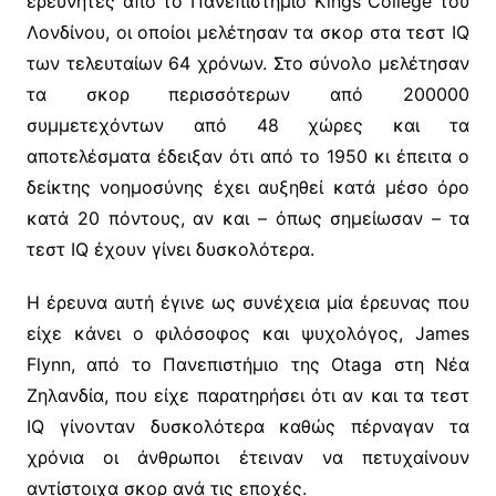
ερευνητές από το Πανεπιστήμιο Kings College του
Λονδίνου, οι οποίοι μελέτησαν τα σκορ στα τεστ IQ
των τελευταίων 64 χρόνων. Στο σύνολο μελέτησαν
τα σκορ περισσότερων από 200000
συμμετεχόντων από 48 χώρες και τα
αποτελέσματα έδειξαν ότι από το 1950 κι έπειτα ο
δείκτης νοημοσύνης έχει αυξηθεί κατά μέσο όρο
κατά 20 πόντους, αν και – όπως σημείωσαν – τα
τεστ IQ έχουν γίνει δυσκολότερα.
Η έρευνα αυτή έγινε ως συνέχεια μία έρευνας που
είχε κάνει ο φιλόσοφος και ψυχολόγος, James
Flynn, από το Πανεπιστήμιο της Otaga στη Νέα
Ζηλανδία, που είχε παρατηρήσει ότι αν και τα τεστ
IQ γίνονταν δυσκολότερα καθώς πέρναγαν τα
χρόνια οι άνθρωποι έτειναν να πετυχαίνουν
αντίστοιχα σκορ ανά τις εποχές.