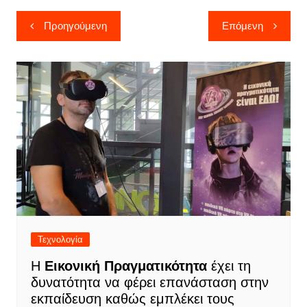
Πλοήγηση
Προηγούμενη
Επόμενη
άρθρων
Τεχνολογία
Η
Εικονική Πραγματικότητα
έχει τη
δυνατότητα να φέρει επανάσταση στην
εκπαίδευση καθώς εμπλέκει τους