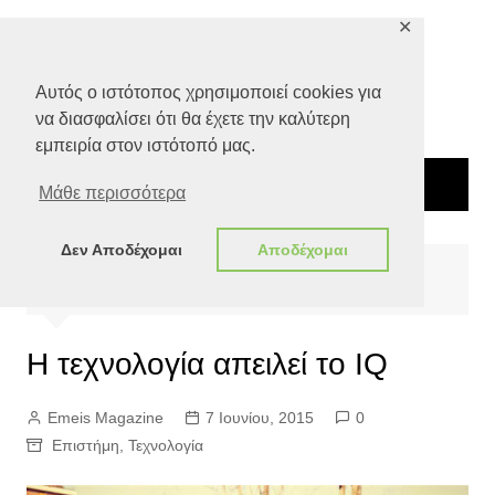
Μετάβαση
✕
σε
περιεχόμενο
Αυτός ο ιστότοπος χρησιμοποιεί cookies για
να διασφαλίσει ότι θα έχετε την καλύτερη
εμπειρία στον ιστότοπό μας.
Μάθε περισσότερα
Δεν Αποδέχομαι
Αποδέχομαι
Αρχική
Όψεις
Τεχνολογία
Η τεχνολογία απειλεί το IQ
Η τεχνολογία απειλεί το IQ
Emeis Magazine
7 Ιουνίου, 2015
0
Επιστήμη
,
Τεχνολογία