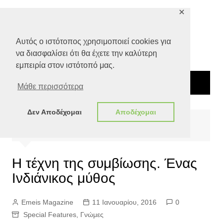
Μετάβαση
✕
σε
περιεχόμενο
Αυτός ο ιστότοπος χρησιμοποιεί cookies για
να διασφαλίσει ότι θα έχετε την καλύτερη
εμπειρία στον ιστότοπό μας.
Μάθε περισσότερα
Δεν Αποδέχομαι
Αποδέχομαι
Αρχική
Special Features
Η τέχνη της συμβίωσης. Ένας Ινδιάνικος μύθος
Η τέχνη της συμβίωσης. Ένας
Ινδιάνικος μύθος
Emeis Magazine
11 Ιανουαρίου, 2016
0
Special Features
,
Γνώμες