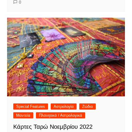
0
Special Features
Αστρολογία
Ζώδια
Μαντεία
Πλανητικά / Αστρολογικά
Κάρτες Ταρώ Νοεμβρίου 2022