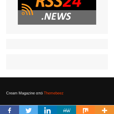
Cream Magazine από
Themebeez