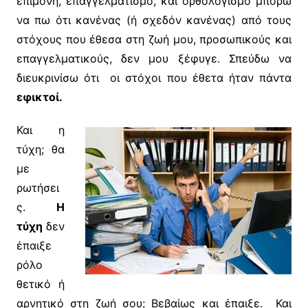
επιμονή, επαγγελματισμό, και ορθολογισμό μπορώ
να πω ότι κανένας (ή σχεδόν κανένας) από τους
στόχους που έθεσα στη ζωή μου, προσωπικούς και
επαγγελματικούς, δεν μου ξέφυγε. Σπεύδω να
διευκρινίσω ότι οι στόχοι που έθετα ήταν πάντα
εφικτοί.
Και η
τύχη; θα
με
ρωτήσει
ς.
Η
τύχη
δεν
έπαιξε
ρόλο
θετικό ή
αρνητικό στη ζωή σου; Βεβαίως και έπαιξε. Και