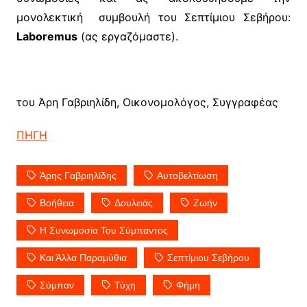
μονολεκτική συμβουλή του Σεπτίμιου Σεβήρου:
Laboremus
(ας εργαζόμαστε).
του Άρη Γαβριηλίδη, Οικονομολόγος, Συγγραφέας
ΠΗΓΗ
Άρης Γαβριηλίδης
Αυτοβελτίωση
Βοήθεια
Δουλειάς
Ζωήν
Η Συνωμοσία Του Σύμπαντος
Και Άλλα Παραμύθια
Σεπτίμιου Σεβήρου
Σύμπαν
Τύχη
Φήμη