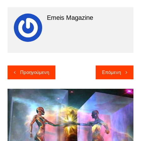
Emeis Magazine
Πλοήγηση
Προηγούμενη
Επόμενη
άρθρων