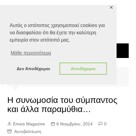
Μετάβαση
✕
σε
περιεχόμενο
Αυτός ο ιστότοπος χρησιμοποιεί cookies για
να διασφαλίσει ότι θα έχετε την καλύτερη
εμπειρία στον ιστότοπό μας.
Μάθε περισσότερα
Δεν Αποδέχομαι
Αποδέχομαι
Αρχική
Ευ ζην
Αυτοβελτίωση
Η συνωμοσία του σύμπαντος και άλλα παραμύθια…
Η συνωμοσία του σύμπαντος
και άλλα παραμύθια…
Emeis Magazine
6 Νοεμβρίου, 2014
0
Αυτοβελτίωση