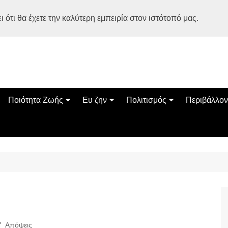
 ότι θα έχετε την καλύτερη εμπειρία στον ιστότοπό μας.
Ποιότητα Ζωής
Ευ ζην
Πολιτισμός
Περιβάλλον
Διατροφή
Ψυχολογία
Βιβλία
Φύση
ία
Ασκηση
Αυτοβελτίωση
Εκδηλώσεις
Οικολογία
Εναλλακτικές Θεραπείες
Παιδί
Σινεμά
Ο Κόσμος 
Υγεία
Οικογένεια
Τέχνες
Σχέσεις
Αρχιτεκτονική
Bonsai Stories
Βόλτα στην Ελλάδα
Απόψεις