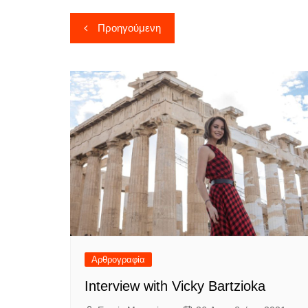
Πλοήγηση
Προηγούμενη
άρθρων
Αρθρογραφία
Interview with Vicky Bartzioka