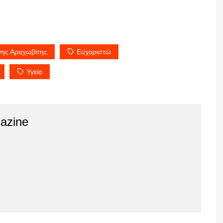
νης Αραχωβίτης
Ευχαριστώ
Υγεία
azine