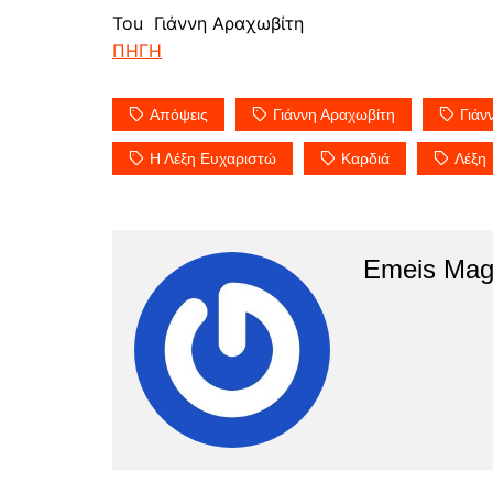
Tou Γιάννη Αραχωβίτη
ΠΗΓΗ
Απόψεις
Γιάννη Αραχωβίτη
Γιάν
Η Λέξη Ευχαριστώ
Καρδιά
Λέξη
Emeis Mag