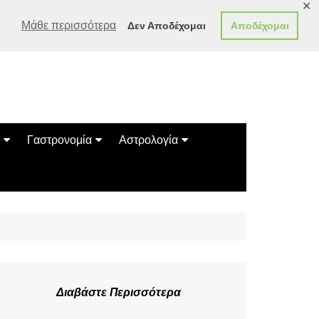
✕
Μάθε περισσότερα
Δεν Αποδέχομαι
Αποδέχομαι
Γαστρονομία
Αστρολογία
Γεύσεις
Ζώδια
Συνταγές
Κινέζικο Ωροσκόπιο
των Ζώων
Μαντεία
Πλανητικά / Αστρολογικά
Διαβάστε Περισσότερα