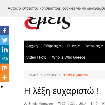
Μετάβαση
Αυτός ο ιστότοπος χρησιμοποιεί cookies για να διασφαλίσει
σε
περιεχόμενο
Αρχική
Ειδήσεις
Όψεις
Απόψεις
Ελλάδα
Διάστημα
Γνώμες
Video / Foto
Who is Who Greece
Διεθνή
Επιστήμη
Αρθρογραφ
Τεχνολογία
Αρχική
Απόψεις
Η λέξη ευχαριστώ !
Παράδοξα
Περίεργα
Η λέξη ευχαριστώ !
Emeis Magazine
30 Ιουλίου, 2014
0