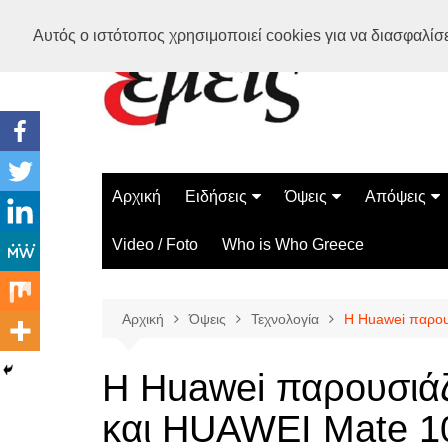
Μετάβαση
Αυτός ο ιστότοπος χρησιμοποιεί cookies για να διασφαλίσει
σε
περιεχόμενο
Αρχική
Ειδήσεις
Όψεις
Απόψεις
Ελλάδα
Διάστημα
Γνώμες
Video / Foto
Who is Who Greece
Διεθνή
Επιστήμη
Αρθρογραφ
Τεχνολογία
Αρχική
Όψεις
Τεχνολογία
Η Huawei παρου
Παράδοξα
Περίεργα
Η Huawei παρουσιά
και HUAWEI Mate 1