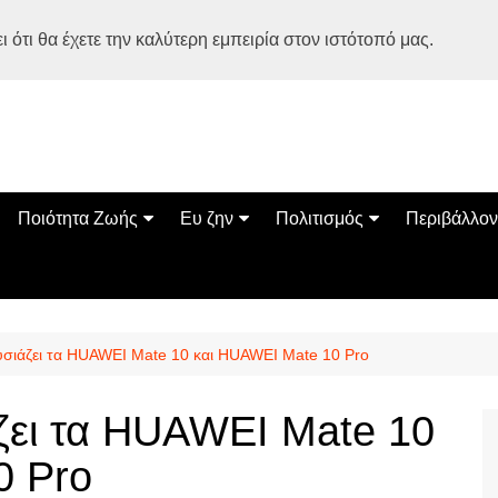
 ότι θα έχετε την καλύτερη εμπειρία στον ιστότοπό μας.
Ποιότητα Ζωής
Ευ ζην
Πολιτισμός
Περιβάλλον
Διατροφή
Ψυχολογία
Βιβλία
Φύση
ία
Ασκηση
Αυτοβελτίωση
Εκδηλώσεις
Οικολογία
Εναλλακτικές Θεραπείες
Παιδί
Σινεμά
Ο Κόσμος 
σιάζει τα HUAWEI Mate 10 και HUAWEI Mate 10 Pro
Υγεία
Οικογένεια
Τέχνες
Σχέσεις
Αρχιτεκτονική
ζει τα HUAWEI Mate 10
Bonsai Stories
0 Pro
Βόλτα στην Ελλάδα