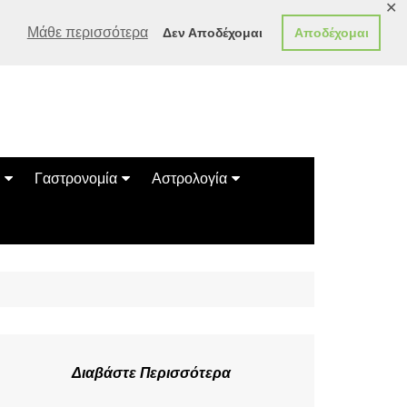
✕
Μάθε περισσότερα
Δεν Αποδέχομαι
Αποδέχομαι
Γαστρονομία
Αστρολογία
Γεύσεις
Ζώδια
Συνταγές
Κινέζικο Ωροσκόπιο
των Ζώων
Μαντεία
Πλανητικά / Αστρολογικά
Διαβάστε Περισσότερα