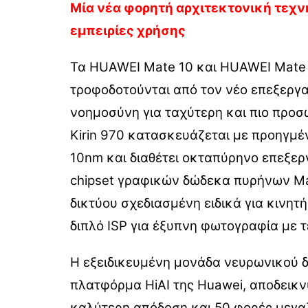
Μία νέα φορητή αρχιτεκτονική τεχν
εμπειρίες χρήσης
Τα HUAWEI Mate 10 και HUAWEI Mate 1
τροφοδοτούνται από τον νέο επεξεργα
νοημοσύνη για ταχύτερη και πιο προσ
Kirin 970 κατασκευάζεται με προηγμ
10nm και διαθέτει οκταπύρηνo επεξε
chipset γραφικών δώδεκα πυρήνων Ma
δικτύου σχεδιασμένη ειδικά για κινητή
διπλό ISP για έξυπνη φωτογραφία με 
Η εξειδικευμένη μονάδα νευρωνικού 
πλατφόρμα HiAI της Huawei, αποδεικνύ
καλύτερη απόδοση και 50 φορές μεγα