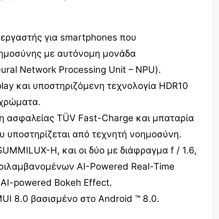
εξεργαστής για smartphones που
οημοσύνης με αυτόνομη μονάδα
ral Network Processing Unit – NPU).
play και υποστηριζόμενη τεχνολογία HDR10
 χρώματα.
η ασφαλείας TÜV Fast-Charge και μπαταρία
υ υποστηρίζεται από τεχνητή νοημοσύνη.
UMMILUX-H, και οι δύο με διάφραγμα f / 1.6,
ριλαμβανομένων AI-Powered Real-Time
AI-powered Bokeh Effect.
I 8.0 βασισμένο στο Android ™ 8.0.